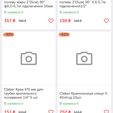
поливу мікро 2"(5см) 90°
поливу 2"(5см) 90° 4,6-5,7м
ф6,0-6,7м підключення 16мм
підключення1/2"
COLIBRI
В наявності
В наявності
357
159
₴
₴
789 ₴
339 ₴
–53%
–51%
Claber Кран 6*6 мм для
трубки кропельного
Claber Крапельниця спиця 0-
поливання 1/4" 5 шт.
40л/год 10шт.
В наявності
В наявності
151
252
₴
₴
319 ₴
515 ₴