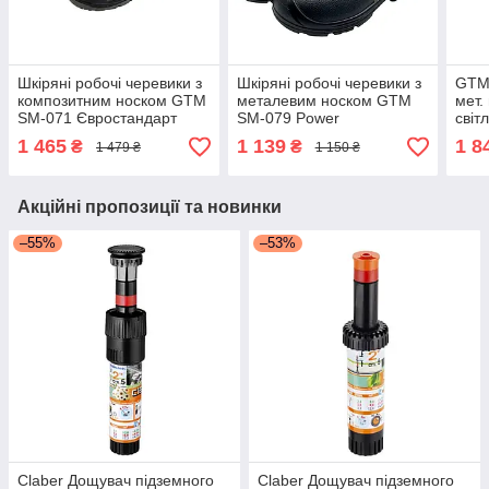
Шкіряні робочі черевики з
Шкіряні робочі черевики з
GTM 
композитним носком GTM
металевим носком GTM
мет.
SM-071 Євростандарт
SM-079 Power
світ
р.43
Євростандарт р. 43
вста
1 465
1 139
1 8
₴
₴
1 479 ₴
1 150 ₴
Акційні пропозиції та новинки
–55%
–53%
Claber Дощувач підземного
Claber Дощувач підземного