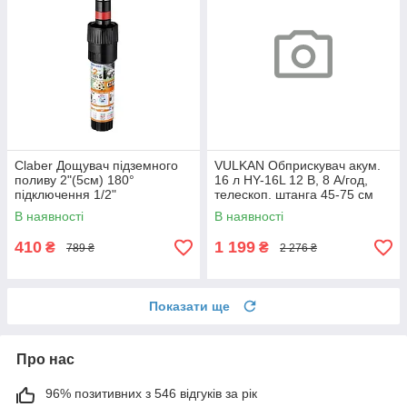
Claber Дощувач підземного
VULKAN Обприскувач акум.
поливу 2"(5см) 180°
16 л HY-16L 12 В, 8 А/год,
підключення 1/2"
телескоп. штанга 45-75 см
В наявності
В наявності
410
1 199
₴
₴
789 ₴
2 276 ₴
Показати ще
Про нас
96% позитивних з 546 відгуків за рік