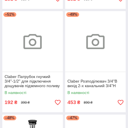
–51%
–49%
Claber Патрубок гнучкий
3/4"-1/2" для підключеня
Claber Розподілювач 3/4"В
дощувачів підземного поливу
вихід 2-х канальний 3/4"Н
В наявності
В наявності
192
453
₴
₴
390 ₴
890 ₴
–48%
–47%