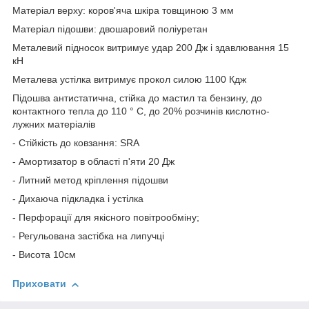
Матеріал верху: коров'яча шкіра товщиною 3 мм
Матеріал підошви: двошаровий поліуретан
Металевий підносок витримує удар 200 Дж і здавлювання 15
кН
Металева устілка витримує прокол силою 1100 Кдж
Підошва антистатична, стійка до мастил та бензину, до
контактного тепла до 110 ° С, до 20% розчинів кислотно-
лужних матеріалів
- Стійкість до ковзання: SRА
- Амортизатор в області п'яти 20 Дж
- Литний метод кріплення підошви
- Дихаюча підкладка і устілка
- Перфорації для якісного повітрообміну;
- Регульована застібка на липучці
- Висота 10см
Приховати