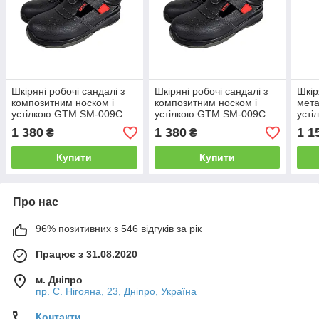
Шкіряні робочі сандалі з
Шкіряні робочі сандалі з
Шкір
композитним носком і
композитним носком і
мета
устілкою GTM SM-009C
устілкою GTM SM-009C
усті
Євростандарт р.47
Євростандарт р.42
Євро
1 380
1 380
1 1
₴
₴
Купити
Купити
Про нас
96% позитивних з 546 відгуків за рік
Працює з 31.08.2020
м. Дніпро
пр. С. Нігояна, 23, Дніпро, Україна
Контакти