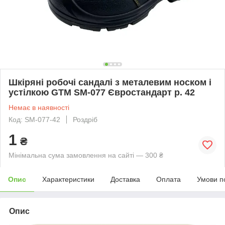
Шкіряні робочі сандалі з металевим носком і
устілкою GTM SM-077 Євростандарт р. 42
Немає в наявності
Код: SM-077-42
Роздріб
1
₴
Мінімальна сума замовлення на сайті — 300 ₴
Опис
Характеристики
Доставка
Оплата
Умови п
Опис