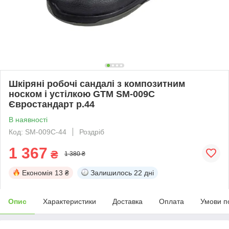
Шкіряні робочі сандалі з композитним
носком і устілкою GTM SM-009C
Євростандарт р.44
В наявності
Код: SM-009C-44
Роздріб
1 367
₴
1 380 ₴
Економія
13 ₴
Залишилось
22 дні
Опис
Характеристики
Доставка
Оплата
Умови п