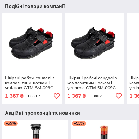
Подібні товари компанії
Шкіряні робочі сандалі з
Шкіряні робочі сандалі з
Шкір
композитним носком і
композитним носком і
комп
устілкою GTM SM-009C
устілкою GTM SM-009C
уст
Євростандарт р.47
Євростандарт р.38
Євро
1 367
1 367
1 3
₴
₴
1 380 ₴
1 380 ₴
Акційні пропозиції та новинки
–55%
–53%