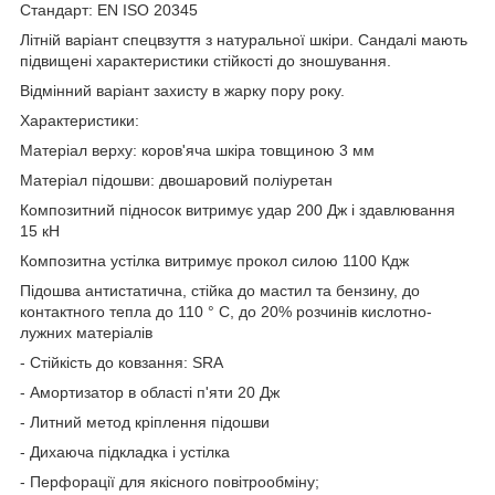
Стандарт: EN ISO 20345
Літній варіант спецвзуття з натуральної шкіри. Сандалі мають
підвищені характеристики стійкості до зношування.
Відмінний варіант захисту в жарку пору року.
Характеристики:
Матеріал верху: коров'яча шкіра товщиною 3 мм
Матеріал підошви: двошаровий поліуретан
Композитний підносок витримує удар 200 Дж і здавлювання
15 кН
Композитна устілка витримує прокол силою 1100 Кдж
Підошва антистатична, стійка до мастил та бензину, до
контактного тепла до 110 ° С, до 20% розчинів кислотно-
лужних матеріалів
- Стійкість до ковзання: SRА
- Амортизатор в області п'яти 20 Дж
- Литний метод кріплення підошви
- Дихаюча підкладка і устілка
- Перфорації для якісного повітрообміну;