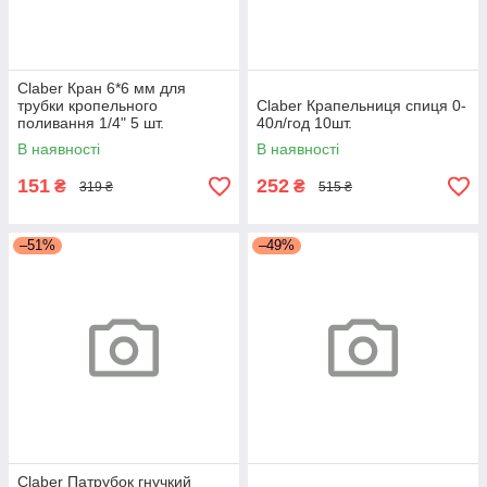
Claber Кран 6*6 мм для
трубки кропельного
Claber Крапельниця спиця 0-
поливання 1/4" 5 шт.
40л/год 10шт.
В наявності
В наявності
151
252
₴
₴
319 ₴
515 ₴
–51%
–49%
Claber Патрубок гнучкий