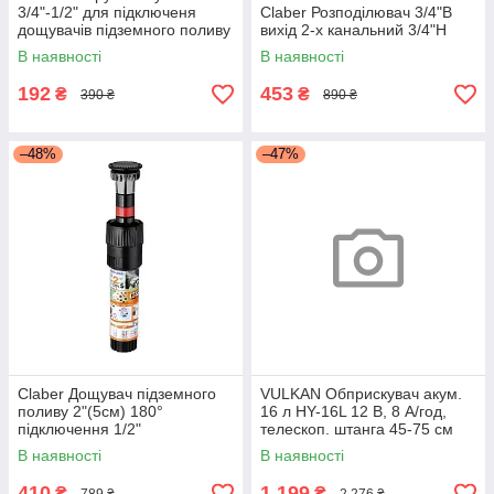
3/4"-1/2" для підключеня
Claber Розподілювач 3/4"В
дощувачів підземного поливу
вихід 2-х канальний 3/4"Н
В наявності
В наявності
192
453
₴
₴
390 ₴
890 ₴
–48%
–47%
Claber Дощувач підземного
VULKAN Обприскувач акум.
поливу 2"(5см) 180°
16 л HY-16L 12 В, 8 А/год,
підключення 1/2"
телескоп. штанга 45-75 см
В наявності
В наявності
410
1 199
₴
₴
789 ₴
2 276 ₴