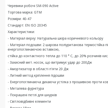
Черевики робочі SM-090 Active
Торгова марка: GTM
Розміри: 40-47
Стандарт: EN ISO 20345
Характеристики:
- Матеріал верху: Натуральна шкіра коричневого кольору
- Матеріал подошви: 2 шарова поліуританова термостійка п
енергопоглинаючою вставкою,
стійка до контактного тепла до 110 ° С, до 20% розчинів ки
- Захисний мет. носок, що витримує удар до 200Дж
- Амортизатор в області п'яти 20 Дж
- Литний метод кріплення підошви
- Енергопоглинаюча дихаюча устілка з прошивкою проти ко
- Металева фурнітура
- Покрашені петлі для шнурків
- Світловідбивні елементи
- Висота 18см