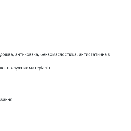
ідошва, антиковзка, бензомаслостійка, антистатична з
слотно-лужних матеріалів
взання