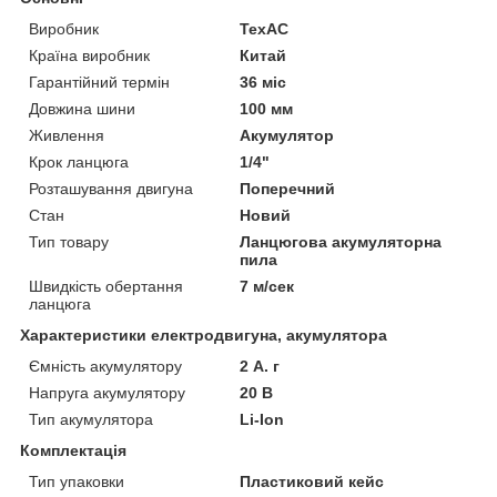
Виробник
ТехАС
Країна виробник
Китай
Гарантійний термін
36 міс
Довжина шини
100 мм
Живлення
Акумулятор
Крок ланцюга
1/4"
Розташування двигуна
Поперечний
Стан
Новий
Тип товару
Ланцюгова акумуляторна
пила
Швидкість обертання
7 м/сек
ланцюга
Характеристики електродвигуна, акумулятора
Ємність акумулятору
2 А. г
Напруга акумулятору
20 В
Тип акумулятора
Li-Ion
Комплектація
Тип упаковки
Пластиковий кейс