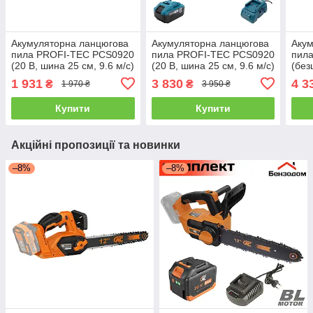
Акумуляторна ланцюгова
Акумуляторна ланцюгова
Акум
пила PROFI-TEC PCS0920
пила PROFI-TEC PCS0920
пил
(20 В, шина 25 см, 9.6 м/с)
(20 В, шина 25 см, 9.6 м/с)
(без
без АКБ та ЗП, коробка
1×PT2040EP (4.0 Аг), ЗП
шина
1 931
3 830
4 3
₴
₴
1 970 ₴
3 950 ₴
BC20V, кейс
АКБ 
Купити
Купити
Акційні пропозиції та новинки
–8%
–8%