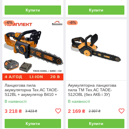
Купити
Купити
–6%
–6%
Ланцюгова пила
Акумуляторна ланцюгова
акумуляторна Tex.AC TAOE-
пила ТМ Тех.АС TAOE-
S12BL + акумулятор B410 +
S12OBL (без АКБ і ЗУ)
зарядний пристрій C2
В наявності
В наявності
3 218
2 169
₴
₴
3 423 ₴
2 307 ₴
Купити
Купити