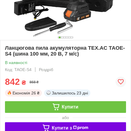
Ланцюгова пила акумуляторна TEX.AC ТАOE-
S4 (шина 100 мм, 20 В, 7 м/с)
В наявності
Код: TAOE-S4
Роздріб
842
₴
868 ₴
Економія
26 ₴
Залишилось
23 дні
Купити
або
Купити з