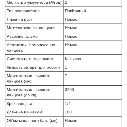
Місткість акумулятора (А\год)
2
Тип охолодження
Повітряний
Плавний пуск
Немає
Миттєва зупинка ланцюга
Немає
Аварійне гальмо
Немає
Автоматичне змащування
Немає
ланцюга
Система натягу ланцюга
Ключова
Кількість батареї для роботи
1
Максимальна швидкість
7
ланцюга (м/с)
Максимальна швидкість
3200
ланцюга (об.хв)
Крок ланцюга
1/4
Довжина шини (мм)
100
Об'єм масляного бака (мл)
Немає