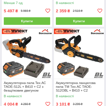
безщіткова
Менше 7 од.
В наявності
5 497
2 359
₴
₴
5 969 ₴
2 519 ₴
Купити
Купити
–6%
–6%
Акумуляторна пила Tex.AC
Акумуляторна ланцюгова
TAOE-S12L + B410 + C2 з
пила ТМ Тех.АС TAOE-
безщітковим двигуном
S12OBL + B410 + C2
(комплект)
(комплект)
В наявності
В наявності
4 004
3 101
₴
₴
4 260 ₴
3 299 ₴