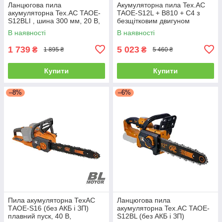
Ланцюгова пила
Акумуляторна пила Tex.AC
акумуляторна Tex.AC TAOE-
TAOE-S12L + B810 + C4 з
S12BLI , шина 300 мм, 20 В,
безщітковим двигуном
плавний пуск, автоматичне
(комплект)
В наявності
В наявності
змащення ланцюга (без АКБ і
ЗП)
1 739
5 023
₴
₴
1 895 ₴
5 460 ₴
Купити
Купити
–8%
–6%
Пила акумуляторна ТехАС
Ланцюгова пила
ТAОЕ-S16 (без АКБ і ЗП)
акумуляторна Tex.AC TAOE-
плавний пуск, 40 В,
S12BL (без АКБ і ЗП)