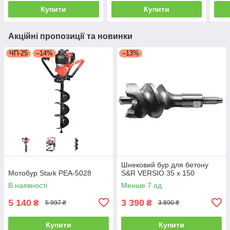
Купити
Купити
Акційні пропозиції та новинки
ЧП-25
–14%
–13%
Шнековий бур для бетону
Мотобур Stark PEA-5028
S&R VERSIO 35 х 150
В наявності
Менше 7 од.
5 140
3 390
₴
₴
5 997 ₴
3 890 ₴
Купити
Купити