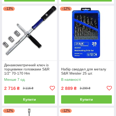
–13%
–12%
Динамометричний ключ із
торцевими головками S&R
Набір свердел для металу
1/2" 70-170 Hm
S&R Meister 25 шт.
Менше 7 од.
В наявності
2 716
2 889
₴
₴
3 116 ₴
3 299 ₴
Купити
Купити
–12%
–12%