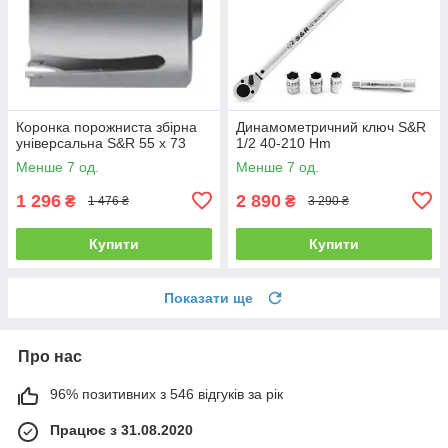
Коронка порожниста збірна
Динамометричний ключ S&R
універсальна S&R 55 х 73
1/2 40-210 Hm
Менше 7 од.
Менше 7 од.
1 296
2 890
₴
₴
1 476 ₴
3 290 ₴
Купити
Купити
Показати ще
Про нас
96% позитивних з 546 відгуків за рік
Працює з 31.08.2020