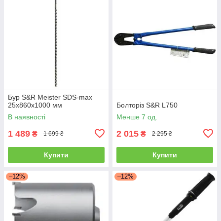
Бур S&R Meister SDS-max
25x860x1000 мм
Болторіз S&R L750
В наявності
Менше 7 од.
1 489
2 015
₴
₴
1 699 ₴
2 295 ₴
Купити
Купити
–12%
–12%