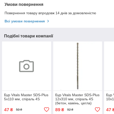
Умови повернення
Повернення товару впродовж 14 днів за домовленістю
Всі умови повернення
Подібні товари компанії
Бур Vitals Master SDS-Plus
Бур Vitals Master SDS-Plus
Бур 
5х110 мм, спіраль 4S
12х310 мм, спіраль 4S
10х1
(бетон, камінь, цегла)
47
89
47
₴
₴
50 ₴
92 ₴