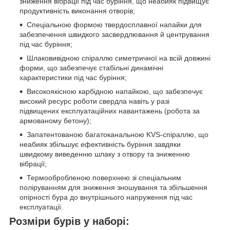
зниження вібрації під час буріння, що неабияк підвищує
продуктивність виконання отворів;
Спеціальною формою твердосплавної напайки для
забезпечення швидкого засвердлювання й центрування
під час буріння;
Шлаковивідною спіраллю симетричної на всій довжині
форми, що забезпечує стабільні динамічні
характеристики під час буріння;
Високоякісною карбідною напайкою, що забезпечує
високий ресурс роботи свердла навіть у разі
підвищених експлуатаційних навантажень (робота за
армованому бетону);
Запатентованою багатоканальною KVS-спіраллю, що
неабияк збільшує ефективність буріння завдяки
швидкому виведенню шлаку з отвору та зниженню
вібрації;
Термообробленою поверхнею зі спеціальним
поліруванням для зниження зношування та збільшення
опірності бура до внутрішнього напруження під час
експлуатації.
Розміри бурів у наборі: