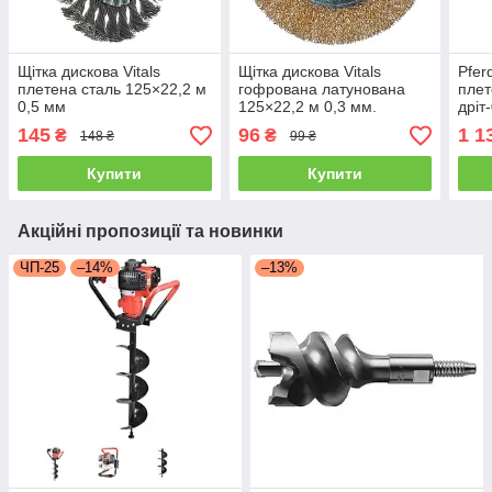
Щітка дискова Vitals
Щітка дискова Vitals
Pfer
плетена сталь 125×22,2 м
гофрована латунована
пле
0,5 мм
125×22,2 м 0,3 мм.
дріт
Використовується з КШМ
145
96
1 1
₴
₴
148 ₴
99 ₴
Купити
Купити
Акційні пропозиції та новинки
ЧП-25
–14%
–13%