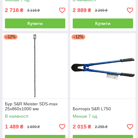
2 716
2 889
₴
₴
3 116 ₴
3 299 ₴
Купити
Купити
–12%
–12%
Бур S&R Meister SDS-max
25x860x1000 мм
Болторіз S&R L750
В наявності
Менше 7 од.
1 489
2 015
₴
₴
1 699 ₴
2 295 ₴