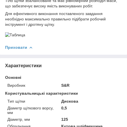
Тіло щітки збалансоване та має рівномірний розподіл маси,
що забезпечує високу якість виконуваних робіт.
Для ефективного виконання поставленого завдання
необхідно максимально правильно підібрати робочий
інструмент і дротяну щітку.
Приховати
Характеристики
Основні
Виробник
S&R
Користувальницькі характеристики
Тип щітки
Дискова
Діаметр щіткового ворсу,
0,5
мм
Діаметр, мм
125
Обладнання
Кутова шліфмашина