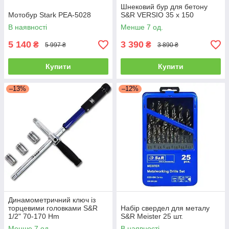
Шнековий бур для бетону
Мотобур Stark PEA-5028
S&R VERSIO 35 х 150
В наявності
Менше 7 од.
5 140
3 390
₴
₴
5 997 ₴
3 890 ₴
Купити
Купити
–13%
–12%
Динамометричний ключ із
торцевими головками S&R
Набір свердел для металу
1/2" 70-170 Hm
S&R Meister 25 шт.
Менше 7 од.
В наявності