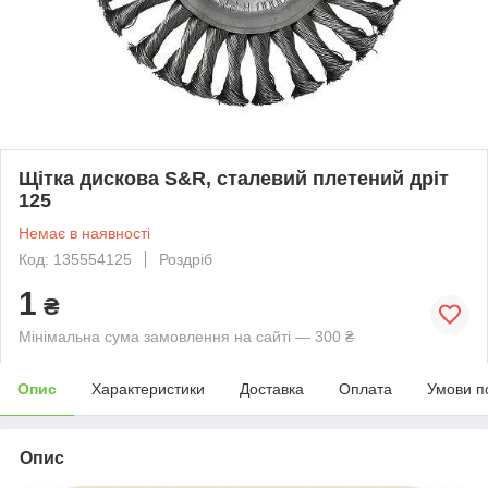
Щітка дискова S&R, сталевий плетений дріт
125
Немає в наявності
Код: 135554125
Роздріб
1
₴
Мінімальна сума замовлення на сайті — 300 ₴
Опис
Характеристики
Доставка
Оплата
Умови п
Опис