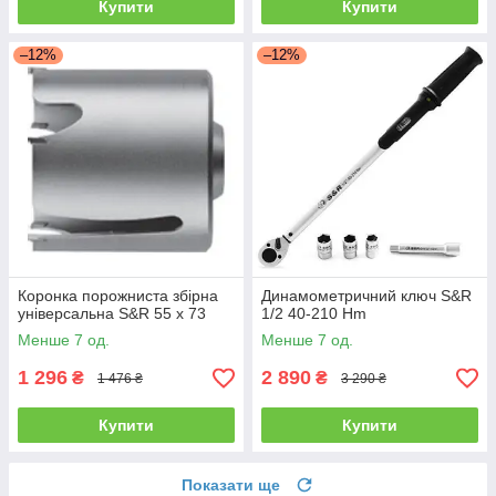
Купити
Купити
–12%
–12%
Коронка порожниста збірна
Динамометричний ключ S&R
універсальна S&R 55 х 73
1/2 40-210 Hm
Менше 7 од.
Менше 7 од.
1 296
2 890
₴
₴
1 476 ₴
3 290 ₴
Купити
Купити
Показати ще