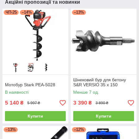
Акційні пропозиції та новинки
ЧП-25
–14%
–13%
Шнековий бур для бетону
Мотобур Stark PEA-5028
S&R VERSIO 35 х 150
В наявності
Менше 7 од.
5 140
3 390
₴
₴
5 997 ₴
3 890 ₴
Купити
Купити
–13%
–12%