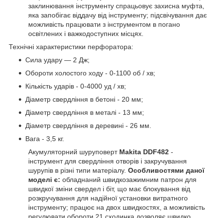
заклинювання інструменту спрацьовує захисна муфта,
яка запобігає віддачу від інструменту; підсвічування дає
можливість працювати з інструментом в погано
освітлених і важкодоступних місцях.
Технічні характеристики перфоратора:
Сила удару — 2 Дж;
Обороти холостого ходу - 0-1100 об / хв;
Кількість ударів - 0-4000 уд / хв;
Діаметр свердління в бетоні - 20 мм;
Діаметр свердління в металі - 13 мм;
Діаметр свердління в деревині - 26 мм.
Вага - 3,5 кг.
Акумуляторний шуруповерт
Makita DDF482
-
інструмент для свердління отворів і закручування
шурупів в різні типи матеріалу.
Особливостями даної
моделі є:
обладнаний швидкозажимним патрон для
швидкої зміни свердел і біт, що має блокування від
розкручування для надійної установки витратного
інструменту; працює на двох швидкостях, а можливість
регулювати обороти 21 сходинка дозволяє швидко