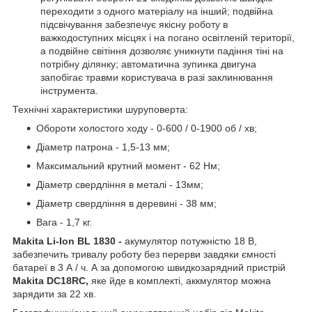
переходити з одного матеріалу на інший; подвійна
підсвічування забезпечує якісну роботу в
важкодоступних місцях і на погано освітленій території,
а подвійне світіння дозволяє уникнути падіння тіні на
потрібну ділянку; автоматична зупинка двигуна
запобігає травми користувача в разі заклинювання
інструмента.
Технічні характеристики шуруповерта:
Обороти холостого ходу - 0-600 / 0-1900 об / хв;
Діаметр патрона - 1,5-13 мм;
Максимальний крутний момент - 62 Нм;
Діаметр свердління в металі - 13мм;
Діаметр свердління в деревині - 38 мм;
Вага - 1,7 кг.
Makita Li-Ion BL 1830 -
акумулятор потужністю 18 В,
забезпечить тривалу роботу без перерви завдяки ємності
батареї в 3 А / ч. А за допомогою швидкозарядний пристрій
Makita DC18RC,
яке йде в комплекті, аккмулятор можна
зарядити за 22 хв.