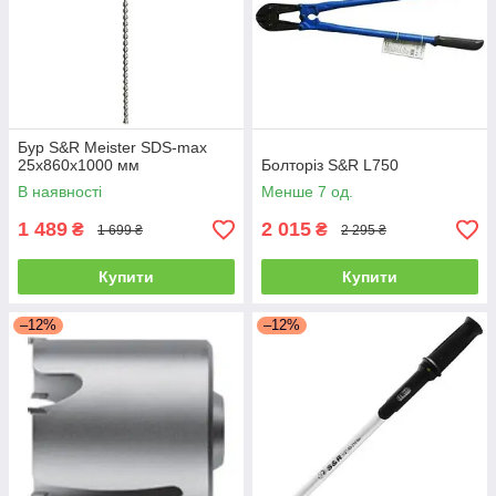
Бур S&R Meister SDS-max
25x860x1000 мм
Болторіз S&R L750
В наявності
Менше 7 од.
1 489
2 015
₴
₴
1 699 ₴
2 295 ₴
Купити
Купити
–12%
–12%