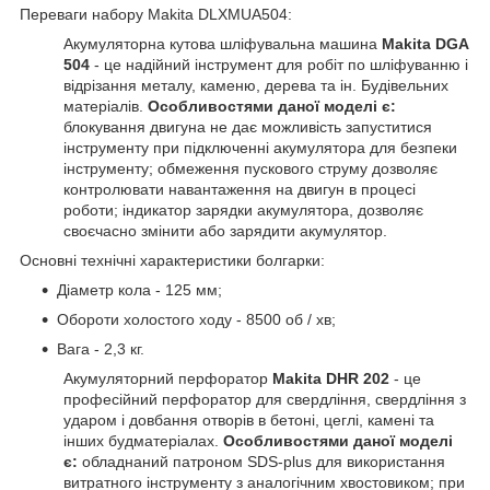
Переваги набору Makita DLXMUA504:
Акумуляторна кутова шліфувальна машина
Makita DGA
504
- це надійний інструмент для робіт по шліфуванню і
відрізання металу, каменю, дерева та ін. Будівельних
матеріалів.
Особливостями даної моделі є:
блокування двигуна не дає можливість запуститися
інструменту при підключенні акумулятора для безпеки
інструменту; обмеження пускового струму дозволяє
контролювати навантаження на двигун в процесі
роботи; індикатор зарядки акумулятора, дозволяє
своєчасно змінити або зарядити акумулятор.
Основні технічні характеристики болгарки:
Діаметр кола - 125 мм;
Обороти холостого ходу - 8500 об / хв;
Вага - 2,3 кг.
Акумуляторний перфоратор
Makita DHR 202
- це
професійний перфоратор для свердління, свердління з
ударом і довбання отворів в бетоні, цеглі, камені та
інших будматеріалах.
Особливостями даної моделі
є:
обладнаний патроном SDS-plus для використання
витратного інструменту з аналогічним хвостовиком; при