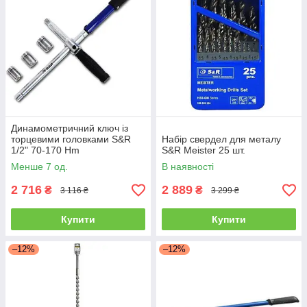
Динамометричний ключ із
торцевими головками S&R
Набір свердел для металу
1/2" 70-170 Hm
S&R Meister 25 шт.
Менше 7 од.
В наявності
2 716
2 889
₴
₴
3 116 ₴
3 299 ₴
Купити
Купити
–12%
–12%