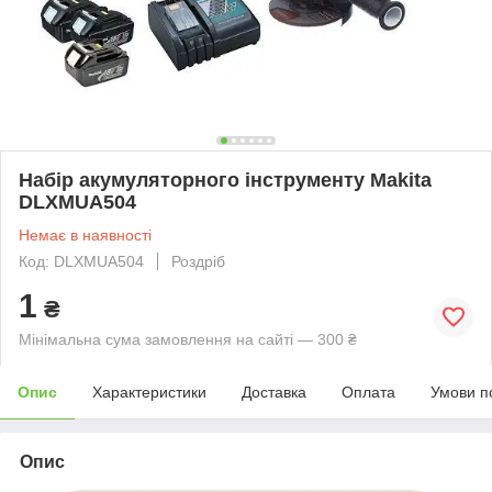
Набір акумуляторного інструменту Makita
DLXMUA504
Немає в наявності
Код: DLXMUA504
Роздріб
1
₴
Мінімальна сума замовлення на сайті — 300 ₴
Опис
Характеристики
Доставка
Оплата
Умови п
Опис