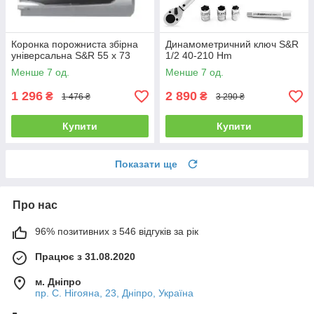
Коронка порожниста збірна
Динамометричний ключ S&R
універсальна S&R 55 х 73
1/2 40-210 Hm
Менше 7 од.
Менше 7 од.
1 296
2 890
₴
₴
1 476 ₴
3 290 ₴
Купити
Купити
Показати ще
Про нас
96% позитивних з 546 відгуків за рік
Працює з 31.08.2020
м. Дніпро
пр. С. Нігояна, 23, Дніпро, Україна