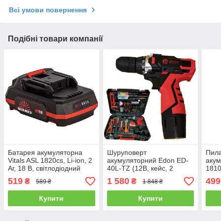
Всі умови повернення
Подібні товари компанії
Батарея акумуляторна
Шуруповерт
Пил
Vitals ASL 1820cs, Li-ion, 2
акумуляторний Edon ED-
акум
Аг, 18 В, світлодіодний
40L-TZ (12В, кейс, 2
1810
індикатор заряду, посадка
батареї) + набір
(без
519
1 580
499
₴
₴
589 ₴
1 848 ₴
Makita
інструментів
Maki
Купити
Купити