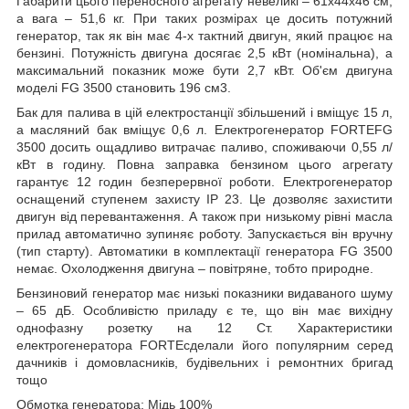
Габарити цього переносного агрегату невеликі – 61х44х46 см,
а вага – 51,6 кг. При таких розмірах це досить потужний
генератор, так як він має 4-х тактний двигун, який працює на
бензині. Потужність двигуна досягає 2,5 кВт (номінальна), а
максимальний показник може бути 2,7 кВт. Об'єм двигуна
моделі FG 3500 становить 196 см3.
Бак для палива в цій електростанції збільшений і вміщує 15 л,
а масляний бак вміщує 0,6 л. Електрогенератор FORTEFG
3500 досить ощадливо витрачає паливо, споживаючи 0,55 л/
кВт в годину. Повна заправка бензином цього агрегату
гарантує 12 годин безперервної роботи. Електрогенератор
оснащений ступенем захисту IP 23. Це дозволяє захистити
двигун від перевантаження. А також при низькому рівні масла
прилад автоматично зупиняє роботу. Запускається він вручну
(тип старту). Автоматики в комплектації генератора FG 3500
немає. Охолодження двигуна – повітряне, тобто природне.
Бензиновий генератор має низькі показники видаваного шуму
– 65 дБ. Особливістю приладу є те, що він має вихідну
однофазну розетку на 12 Ст. Характеристики
електрогенератора FORTEсделали його популярним серед
дачників і домовласників, будівельних і ремонтних бригад
тощо
Обмотка генератора: Мідь 100%