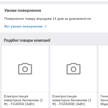
Умови повернення
Повернення товару впродовж 14 днів за домовленістю
Всі умови повернення
Подібні товари компанії
Електростанція
Електростанція
Гене
інверторна бензинова (1
інверторна бензинова (1
бенз
Ф) - FG4050i (3кВт)
Ф) - FG5500iE (4кВт)
Мідн
FORTE
FORTE
запу