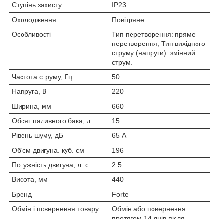
Ступінь захисту
IP23
Охолодження
Повітряне
Особливості
Тип перетворення: пряме
перетворення; Тип вихідного
струму (напруги): змінний
струм.
Частота струму, Гц
50
Напруга, В
220
Ширина, мм
660
Обсяг паливного бака, л
15
Рівень шуму, дБ
65 А
Об'єм двигуна, куб. см
196
Потужність двигуна, л. с.
2.5
Висота, мм
440
Бренд
Forte
Обмін і повернення товару
Обмін або повернення
протягом 14 днів після