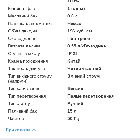
100%
Кількість фаз
1 (одна)
Масляний бак
0.6 л
Наявність автоматики
Немає
Об'єм двигуна
196 куб. см.
Охолодження
Повітряне
Витрата палива
0.55 л/кВт-година
Ступінь захисту
IP 23
Країна походження
Китай
Тактность двигуна
Чотиритактний
Тип вихідного струму
Змінний струм
(напруги)
Тип харчування
Бензин
Тип перетворення
Пряме перетворення
Тип старту
Ручний
Паливний бак
15 л
Частота
50 Гц
Приховати