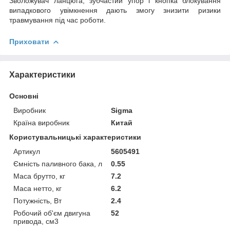
Зволожувач ланцюга, зубчастий упор і кнопка блокування
випадкового увімкнення дають змогу знизити ризики
травмування під час роботи.
Приховати
Характеристики
Основні
Виробник
Sigma
Країна виробник
Китай
Користувальницькі характеристики
Артикул
5605491
Ємність паливного бака, л
0.55
Маса брутто, кг
7.2
Маса нетто, кг
6.2
Потужність, Вт
2.4
Робочий об'єм двигуна
52
привода, см3