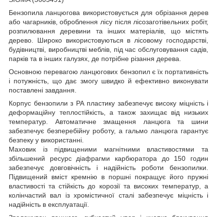
Бензопила ланцюгова використовується для обрізання дерев
або чагарників, оброблення лісу після лісозаготівельних робіт,
розпилювання деревини та інших матеріалів, що містять
дерево. Широко використовуються в лісовому господарстві,
будівництві, виробництві меблів, під час обслуговування садів,
парків та в інших галузях, де потрібне різання дерева.
Основною перевагою ланцюгових бензопил є їх портативність
і потужність, що дає змогу швидко й ефективно виконувати
поставлені завдання.
Корпус бензопили з РА пластику забезпечує високу міцність і
деформаційну теплостійкість, а також захищає від низьких
температур. Автоматичне змащення ланцюга та шини
забезпечує безперебійну роботу, а гальмо ланцюга гарантує
безпеку у використанні.
Маховик із підвищеними магнітними властивостями та
збільшений ресурс діафрагми карбюратора до 150 годин
забезпечує довговічність і надійність роботи бензопилки.
Підвищений вміст кремнію в поршні покращує його пружні
властивості та стійкість до корозії та високих температур, а
колінчастий вал із хромістичної сталі забезпечує міцність і
надійність в експлуатації.