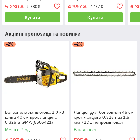
(5605421)
ланц
5 230
4 397
6 3
₴
₴
5 880 ₴
4 487 ₴
+БЕЗКОШТОВНА
ДОСТАВКА!
Купити
Купити
Акційні пропозиції та новинки
–2%
–2%
Бензопила ланцюгова 2.0 кВт
Ланцюг для бензопили 45 см
шина 40 см крок ланцюга
крок ланцюга 0.325 паз 1.5
0.325 SIGMA (5605421)
мм 72DL-попромінювач
+БЕЗКОШТОВНА ДОСТАВКА!
SIGMA (5606571)
Менше 7 од.
В наявності