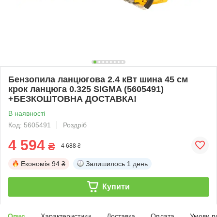
Бензопила ланцюгова 2.4 кВт шина 45 см
крок ланцюга 0.325 SIGMA (5605491)
+БЕЗКОШТОВНА ДОСТАВКА!
В наявності
Код: 5605491
Роздріб
4 594
₴
4 688 ₴
Економія
94 ₴
Залишилось
1 день
Купити
Опис
Характеристики
Доставка
Оплата
Умови п