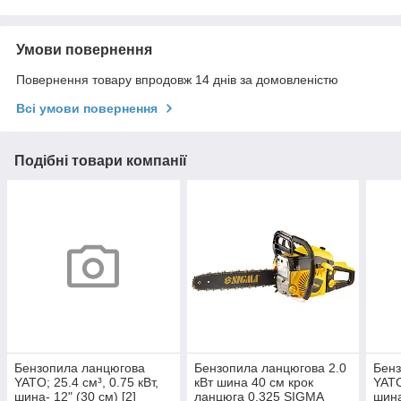
Умови повернення
Повернення товару впродовж 14 днів за домовленістю
Всі умови повернення
Подібні товари компанії
Бензопила ланцюгова
Бензопила ланцюгова 2.0
Бенз
YATO; 25.4 см³, 0.75 кВт,
кВт шина 40 см крок
YATO
шина- 12" (30 см) [2]
ланцюга 0.325 SIGMA
шина