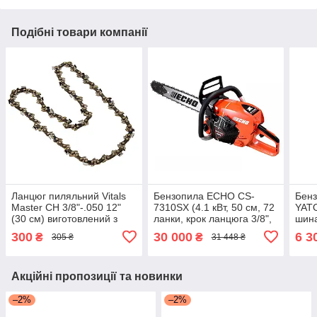
Подібні товари компанії
Ланцюг пиляльний Vitals
Бензопила ECHO CS-
Бенз
Master СH 3/8"-.050 12"
7310SX (4.1 кВт, 50 см, 72
YATO
(30 см) виготовлений з
ланки, крок ланцюга 3/8",
шина
легованої загартованої
5.6 к.с)
ланц
300
30 000
6 3
₴
₴
305 ₴
31 448 ₴
сталі
Акційні пропозиції та новинки
–2%
–2%