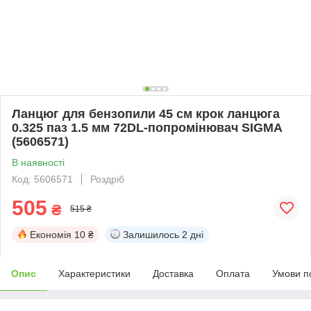
Ланцюг для бензопили 45 см крок ланцюга
0.325 паз 1.5 мм 72DL-попромінювач SIGMA
(5606571)
В наявності
Код: 5606571
Роздріб
505
₴
515 ₴
Економія
10 ₴
Залишилось
2 дні
Опис
Характеристики
Доставка
Оплата
Умови п