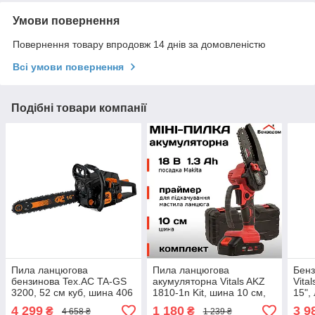
Умови повернення
Повернення товару впродовж 14 днів за домовленістю
Всі умови повернення
Подібні товари компанії
Пила ланцюгова
Пила ланцюгова
Бенз
бензинова Tex.AC TA-GS
акумуляторна Vitals AKZ
Vita
3200, 52 см куб, шина 406
1810-1n Kit, шина 10 см,
15",
мм, легкий старт, праймер
18 В, 1.3 А/год, праймер,
см, 4
4 299
1 180
3 9
₴
₴
4 658 ₴
1 239 ₴