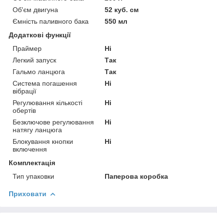
Об'єм двигуна
52 куб. см
Ємність паливного бака
550 мл
Додаткові функції
Праймер
Ні
Легкий запуск
Так
Гальмо ланцюга
Так
Система погашення
Ні
вібрації
Регулювання кількості
Ні
обертів
Безключове регулювання
Ні
натягу ланцюга
Блокування кнопки
Ні
включення
Комплектація
Тип упаковки
Паперова коробка
Приховати