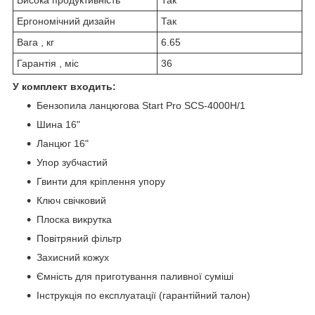
Висока продуктивність
Так
Ергономічний дизайн
Так
Вага , кг
6.65
Гарантія , міс
36
У комплект входить:
Бензопила ланцюгова Start Pro SCS-4000H/1
Шина 16"
Ланцюг 16"
Упор зубчастий
Гвинти для кріплення упору
Ключ свічковий
Плоска викрутка
Повітряний фільтр
Захисний кожух
Ємність для приготування паливної суміші
Інструкція по експлуатації (гарантійний талон)