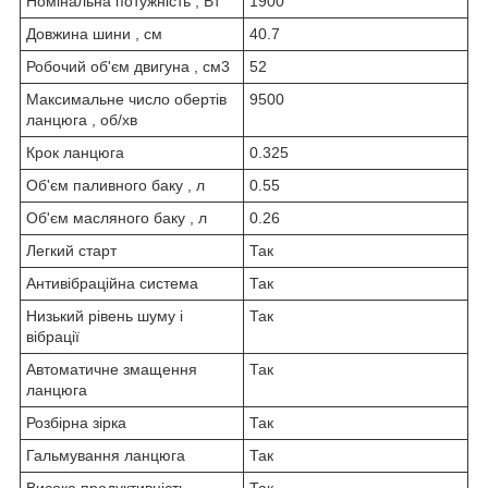
Номінальна потужність , Вт
1900
Довжина шини , см
40.7
Робочий об'єм двигуна , см3
52
Максимальне число обертів
9500
ланцюга , об/хв
Крок ланцюга
0.325
Об'єм паливного баку , л
0.55
Об'єм масляного баку , л
0.26
Легкий старт
Так
Антивібраційна система
Так
Низький рівень шуму і
Так
вібрації
Автоматичне змащення
Так
ланцюга
Розбірна зірка
Так
Гальмування ланцюга
Так