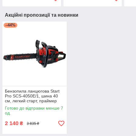
кейс, АКБ і ЗП у комплекті
Акційні пропозиції та новинки
–44%
Бензопила ланцюгова Start
Pro SCS-4050E/1, шина 40
см, легкий старт, праймер
Готово до відправки менше 7
од.
2 140
₴
3 835 ₴