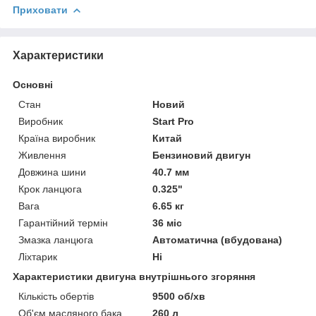
Приховати
Характеристики
Основні
Стан
Новий
Виробник
Start Pro
Країна виробник
Китай
Живлення
Бензиновий двигун
Довжина шини
40.7 мм
Крок ланцюга
0.325"
Вага
6.65 кг
Гарантійний термін
36 міс
Змазка ланцюга
Автоматична (вбудована)
Ліхтарик
Ні
Характеристики двигуна внутрішнього згоряння
Кількість обертів
9500 об/хв
Об'єм масляного бака
260 л