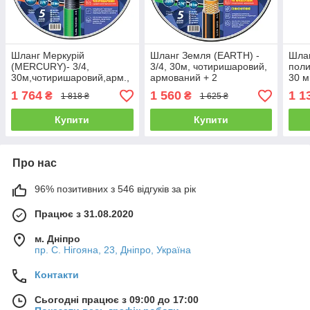
Шланг Меркурій
Шланг Земля (EARTH) -
Шлан
(MERCURY)- 3/4,
3/4, 30м, чотиришаровий,
поли
30м,чотиришаровий,арм.,
армований + 2
30 м
+ пістолет,2 кон.,1 адапт. у
розприскувачі та ніж у
1 764
1 560
1 1
₴
₴
1 818 ₴
1 625 ₴
подарунок(FORTE)
подарунок(FORTE)
Купити
Купити
Про нас
96% позитивних з 546 відгуків за рік
Працює з 31.08.2020
м. Дніпро
пр. С. Нігояна, 23, Дніпро, Україна
Контакти
Сьогодні працює з 09:00 до 17:00