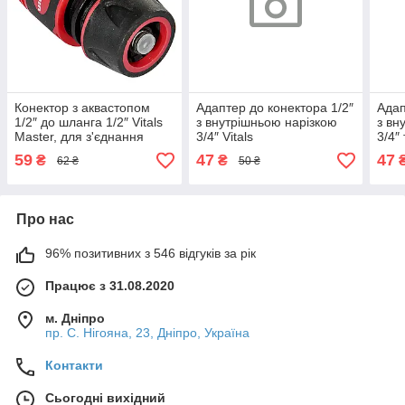
Конектор з аквастопом
Адаптер до конектора 1/2″
Адап
1/2″ до шланга 1/2″ Vitals
з внутрішньою нарізкою
з вн
Master, для з'єднання
3/4″ Vitals
3/4″ 
поливального шланга з
59
47
47
₴
₴
62 ₴
50 ₴
розпилювачами,
дощувачами
Про нас
96% позитивних з 546 відгуків за рік
Працює з 31.08.2020
м. Дніпро
пр. С. Нігояна, 23, Дніпро, Україна
Контакти
Сьогодні вихідний