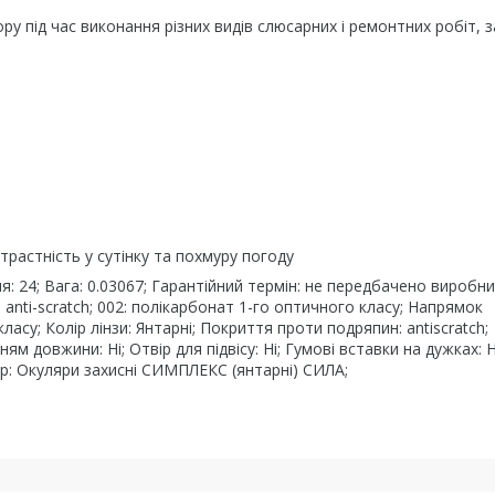
ру під час виконання різних видів слюсарних і ремонтних робіт, 
трастність у сутінку та похмуру погоду
я: 24; Вага: 0.03067; Гарантійний термін: не передбачено виробн
anti-scratch; 002: полікарбонат 1-го оптичного класу; Напрямок
асу; Колір лінзи: Янтарні; Покриття проти подряпин: antiscratch;
 довжини: Ні; Отвір для підвісу: Ні; Гумові вставки на дужках: Н
кр: Окуляри захисні СИМПЛЕКС (янтарні) СИЛА;