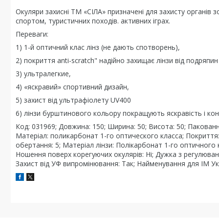
Окуляри захисні ТМ «СІЛА» призначені для захисту органів зо
спортом, туристичних походів. активних іграх.
Переваги:
1) 1-й оптичний клас лінз (не дають спотворень),
2) покриття anti-scratch" надійно захищає лінзи від подряпин
3) ультралегкие,
4) «яскравий» спортивний дизайн,
5) захист від ультрафіолету UV400
6) лінзи бурштинового кольору покращують яскравість і кон
Код: 031969; Довжина: 150; Ширина: 50; Висота: 50; Пакованн
Матеріал: поликарбонат 1-го оптического класса; Покриття: 
обертання: 5; Матеріал лінзи: Полікарбонат 1-го оптичного кл
Ношення поверх корегуючих окулярів: Ні; Дужка з регулюванням
Захист від УФ випромінювання: Так; Найменування для ІМ У