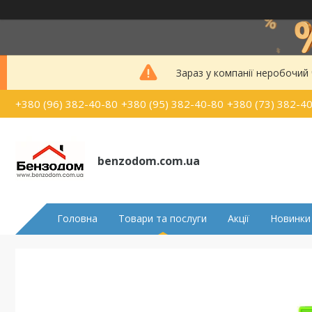
Зараз у компанії неробочий
+380 (96) 382-40-80
+380 (95) 382-40-80
+380 (73) 382-4
benzodom.com.ua
Головна
Товари та послуги
Акції
Новинки