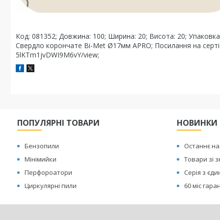
Код: 081352; Довжина: 100; Ширина: 20; Висота: 20; Упаковка
Свердло корончате Bi-Met Ø17мм APRO; Посилання на сертіфіка
5lKTm1jvDWI9M6vY/view;
ПОПУЛЯРНІ ТОВАРИ
НОВИНКИ
Бензопили
Останнє н
Мінімийки
Товари зі 
Перфороатори
Серія з єд
Циркулярні пили
60 міс гаран