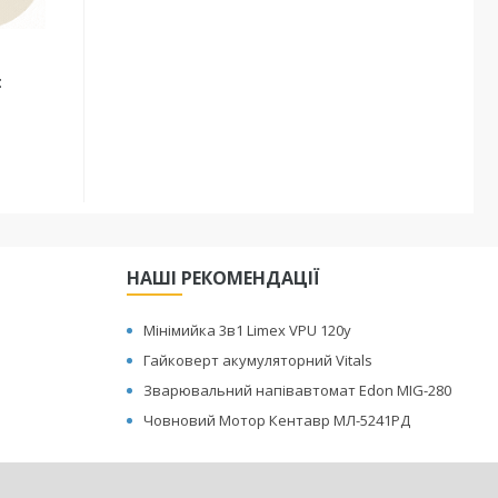
:
НАШІ РЕКОМЕНДАЦІЇ
Мінімийка 3в1 Limex VPU 120y
Гайковерт акумуляторний Vitals
Зварювальний напівавтомат Edon MIG-280
Човновий Мотор Кентавр МЛ-5241РД