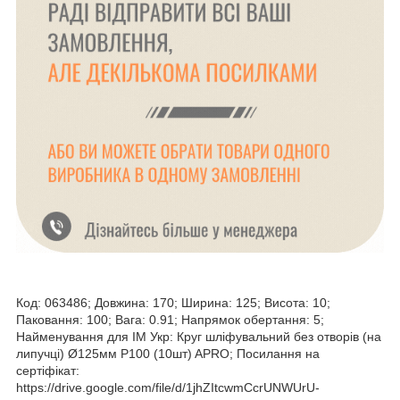
Код: 063486; Довжина: 170; Ширина: 125; Висота: 10;
Паковання: 100; Вага: 0.91; Напрямок обертання: 5;
Найменування для ІМ Укр: Круг шліфувальний без отворів (на
липучці) Ø125мм P100 (10шт) APRO; Посилання на
сертіфікат:
https://drive.google.com/file/d/1jhZItcwmCcrUNWUrU-