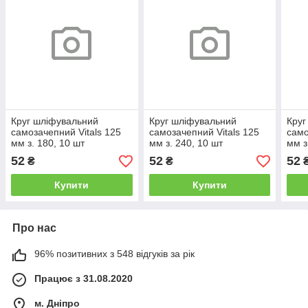
Круг шліфувальний
Круг шліфувальний
Круг
самозачепний Vitals 125
самозачепний Vitals 125
само
мм з. 180, 10 шт
мм з. 240, 10 шт
мм з
52
52
52
₴
₴
Купити
Купити
Про нас
96% позитивних з 548 відгуків за рік
Працює з 31.08.2020
м. Дніпро