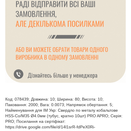
Код: 078439; Довжина: 10; Ширина: 80; Висота: 10;
Паковання: 2000; Вага: 0.0073; Напрямок обертання: 5;
Найменування для ІМ Укр: Свердло по металу кобальтове
HSS-Co/M35 Ø4.0мм (тубус, кратно 10шт) PRO APRO; Серія:
PRO; Посилання на сертіфікат:
https://drive.google.com/file/d/14l1srR-fdPeX0Ri-