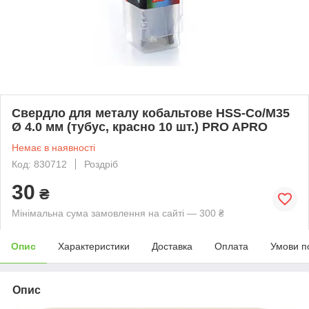
Свердло для металу кобальтове HSS-Co/M35
Ø 4.0 мм (тубус, красно 10 шт.) PRO APRO
Немає в наявності
Код: 830712
Роздріб
30
₴
Мінімальна сума замовлення на сайті — 300 ₴
Опис
Характеристики
Доставка
Оплата
Умови п
Опис