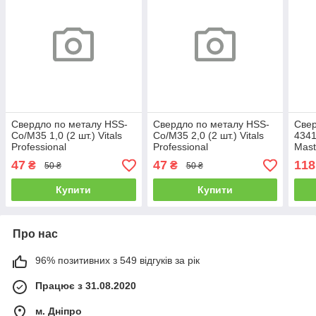
Свердло по металу HSS-
Свердло по металу HSS-
Свер
Co/M35 1,0 (2 шт.) Vitals
Co/M35 2,0 (2 шт.) Vitals
4341 
Professional
Professional
Mast
зато
47
47
118
₴
₴
50 ₴
50 ₴
HSS 
Купити
Купити
Про нас
96% позитивних з 549 відгуків за рік
Працює з 31.08.2020
м. Дніпро