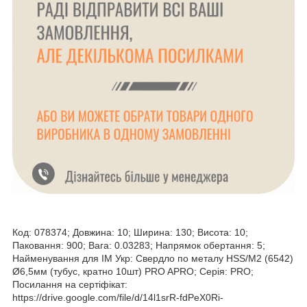
Код: 078374; Довжина: 10; Ширина: 130; Висота: 10;
Паковання: 900; Вага: 0.03283; Напрямок обертання: 5;
Найменування для ІМ Укр: Свердло по металу HSS/M2 (6542)
Ø6,5мм (тубус, кратно 10шт) PRO APRO; Серія: PRO;
Посилання на сертіфікат:
https://drive.google.com/file/d/14l1srR-fdPeX0Ri-