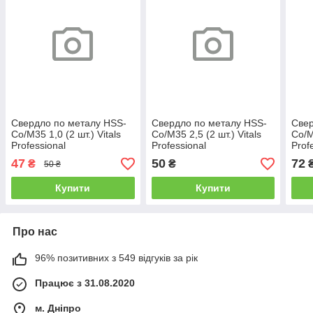
Свердло по металу HSS-
Свердло по металу HSS-
Свер
Co/M35 1,0 (2 шт.) Vitals
Co/M35 2,5 (2 шт.) Vitals
Co/M
Professional
Professional
Prof
47
50
72
₴
₴
50 ₴
Купити
Купити
Про нас
96% позитивних з 549 відгуків за рік
Працює з 31.08.2020
м. Дніпро