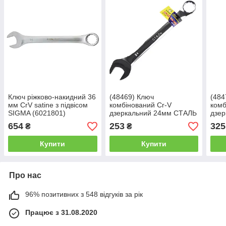
Ключ ріжково-накидний 36
(48469) Ключ
(484
мм CrV satine з підвісом
комбінований Cr-V
комб
SIGMA (6021801)
дзеркальний 24мм СТАЛЬ
дзе
654
253
325
₴
₴
Купити
Купити
Про нас
96% позитивних з 548 відгуків за рік
Працює з 31.08.2020