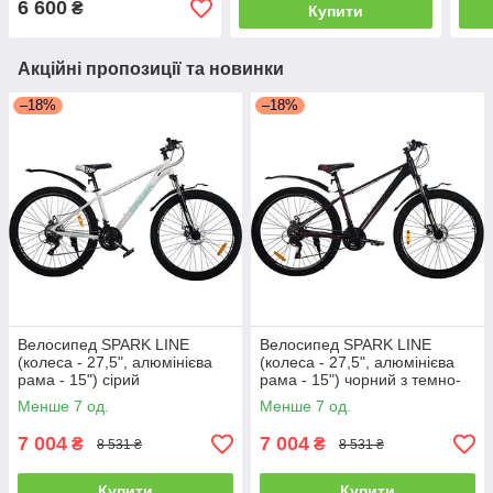
6 600
₴
Купити
Акційні пропозиції та новинки
–18%
–18%
Велосипед SPARK LINE
Велосипед SPARK LINE
(колеса - 27,5", алюмінієва
(колеса - 27,5", алюмінієва
рама - 15") сірий
рама - 15") чорний з темно-
вишневим
Менше 7 од.
Менше 7 од.
7 004
7 004
₴
₴
8 531 ₴
8 531 ₴
Купити
Купити