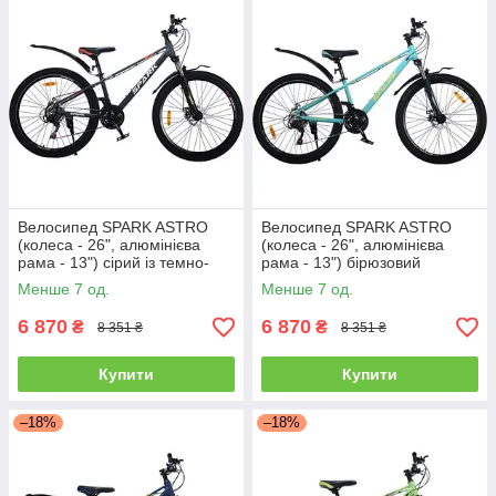
Велосипед SPARK ASTRO
Велосипед SPARK ASTRO
(колеса - 26", алюмінієва
(колеса - 26", алюмінієва
рама - 13") сірий із темно-
рама - 13") бірюзовий
сірим
Менше 7 од.
Менше 7 од.
6 870
6 870
₴
₴
8 351 ₴
8 351 ₴
Купити
Купити
–18%
–18%