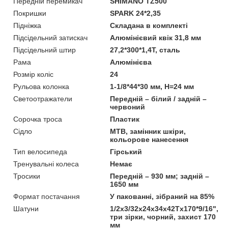
Передній перемикач
SHIMANO TZ500
Покришки
SPARK 24*2,35
Підніжка
Складана в комплекті
Підсідельний затискач
Алюмінієвий квік 31,8 мм
Підсідельний штир
27,2*300*1,4T, сталь
Рама
Алюмінієва
Розмір коліс
24
Рульова колонка
1-1/8*44*30 мм, H=24 мм
Светоотражатели
Передній – білий / задній –
червоний
Сорочка троса
Пластик
Сідло
MTB, замінник шкіри,
кольорове нанесення
Тип велосипеда
Гірський
Тренувальні колеса
Немає
Тросики
Передній – 930 мм; задній –
1650 мм
Формат постачання
У пакованні, зібраний на 85%
Шатуни
1/2х3/32х24х34х42Tх170*9/16",
три зірки, чорний, захист 170
мм