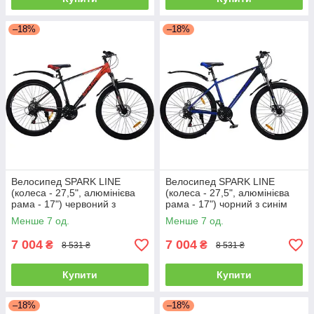
–18%
–18%
Велосипед SPARK LINE
Велосипед SPARK LINE
(колеса - 27,5", алюмінієва
(колеса - 27,5", алюмінієва
рама - 17") червоний з
рама - 17") чорний з синім
чорним
Менше 7 од.
Менше 7 од.
7 004
7 004
₴
₴
8 531 ₴
8 531 ₴
Купити
Купити
–18%
–18%