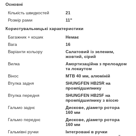
Основні
Кількість швидкостей
21
Розмір рами
11"
Користувальницькі характеристики
Багажник + кошик
Немає
Вага
16
Варіанти кольору
Салатовий із зеленим,
жовтий, сірий
Вилка
Амортизаційна з прелоадом
та локаутом
Вінос
МТВ 40 мм, алюміній
Втулка задня
SHUNGFEN HB25R на
промпідшипнику
Втулка передня
SHUNGFEN HB25F на
промпідшипнику з віссю
Гальмо заднє
Дискове, діаметр ротора
160 мм
Гальмо переднє
Дискове, діаметр ротора
160 мм
Гальмівні ручки
Інтегровані в ручки