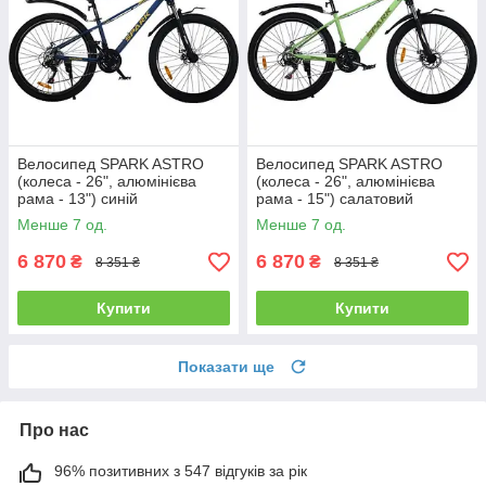
Велосипед SPARK ASTRO
Велосипед SPARK ASTRO
(колеса - 26", алюмінієва
(колеса - 26", алюмінієва
рама - 13") синій
рама - 15") салатовий
Менше 7 од.
Менше 7 од.
6 870
6 870
₴
₴
8 351 ₴
8 351 ₴
Купити
Купити
Показати ще
Про нас
96% позитивних з 547 відгуків за рік