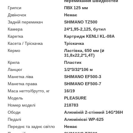
перемикання швидкостей
Грипси
ПВХ 125 мм
Дзвіночок
Немає
Задній перемикач
SHIMANO TZ500
Камера
24*1,95-2,125, бутил
Каретка
Картридж KENLI KL-08A
Касета / Тріскачка
Тріскачка
Кермо
Ластівка, 650 мм (⌀
31,8х22,2*1,4Т)
Крила
Пластик
Ланцюг
1/2*3/32*106 м
Манетка ліва
SHIMANO EF500-3
Манетка права
SHIMANO EF500-7
Маса нетто/брутто, кг
16/19
Мoдель
PLEASURE
Номер моделі
218783
Ободи
Алюміній 2-стінний 14G*36H
Педалі
Алюмінієві WP-625
Переднє та заднє світло
Немає