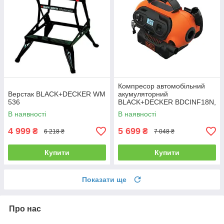
Компресор автомобільний
Верстак BLACK+DECKER WM
акумуляторний
536
BLACK+DECKER BDCINF18N,
Li-Ion, напруга 18 В
В наявності
В наявності
4 999
5 699
₴
₴
6 218 ₴
7 048 ₴
Купити
Купити
Показати ще
Про нас