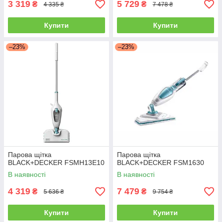
3 319
5 729
₴
₴
4 335 ₴
7 478 ₴
Купити
Купити
–23%
–23%
Парова щітка
Парова щітка
BLACK+DECKER FSMH13E10
BLACK+DECKER FSM1630
В наявності
В наявності
4 319
7 479
₴
₴
5 636 ₴
9 754 ₴
Купити
Купити