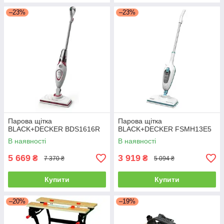
–23%
–23%
Парова щітка
Парова щітка
BLACK+DECKER BDS1616R
BLACK+DECKER FSMH13E5
В наявності
В наявності
5 669
3 919
₴
₴
7 370 ₴
5 094 ₴
Купити
Купити
–20%
–19%