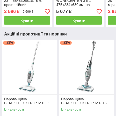
23 ", 584x305x267 мм,
WORKCENTER 3 в 1",
20",
професійний,
475x284x630мм, на
міра
вологозахисний.
колесах, пластмасовий.
пилу
2 586
5 077
2 9
₴
₴
2 606 ₴
Купити
Купити
Акційні пропозиції та новинки
–23%
–23%
Парова щітка
Парова щітка
BLACK+DECKER FSM13E1
BLACK+DECKER FSM1616
В наявності
В наявності