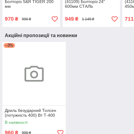
Болторіз S&R TIGER 200
(41109) Болторіз 24"
(411
мм
600мм СТАЛЬ
450
970
949
711
₴
₴
990 ₴
1 149 ₴
Акційні пропозиції та новинки
–3%
Дриль безударний Толсен
(потужність 400) Вт Т-400
В наявності
960
₴
990 ₴