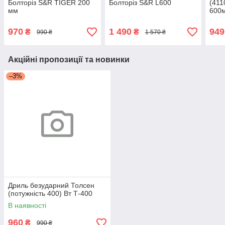
Болторіз S&R TIGER 200
Болторіз S&R L600
(411
мм
600
970
1 490
949
₴
₴
990 ₴
1 570 ₴
Акційні пропозиції та новинки
–3%
Дриль безударний Толсен
(потужність 400) Вт Т-400
В наявності
960
₴
990 ₴