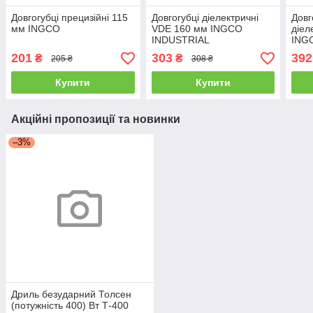
Довгогубці прецизійні 115
Довгогубці діелектричні
Довг
мм INGCO
VDE 160 мм INGCO
діел
INDUSTRIAL
ING
201
303
392
₴
₴
205 ₴
308 ₴
Купити
Купити
Акційні пропозиції та новинки
–3%
Дриль безударний Толсен
(потужність 400) Вт Т-400