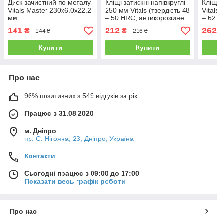
Диск зачистний по металу
Кліщі затискні напівкруглі
Кліщ
Vitals Master 230х6.0х22.2
250 мм Vitals (твердість 48
Vita
мм
– 50 HRC, антикорозійне
– 62
покриття)
покр
141
212
262
₴
₴
144 ₴
216 ₴
Купити
Купити
Про нас
96% позитивних з 549 відгуків за рік
Працює з 31.08.2020
м. Дніпро
пр. С. Нігояна, 23, Дніпро, Україна
Контакти
Сьогодні працює з 09:00 до 17:00
Показати весь графік роботи
Про нас