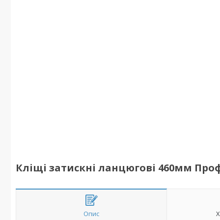
Кліщі затискні ланцюгові 460мм Проф
Опис
Х