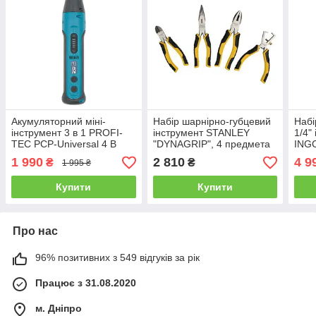
Акумуляторний міні-
Набір шарнірно-губцевий
Набі
інструмент 3 в 1 PROFI-
інструмент STANLEY
1/4"
TEC PCP-Universal 4 В
"DYNAGRIP", 4 предмета
ING
міні-різак гравер викрутка
STANLEY STMT1-74179
HKT
1 990
2 810
4 9
₴
₴
1 995 ₴
+БЕ
АДР
Купити
Купити
Про нас
96% позитивних з 549 відгуків за рік
Працює з 31.08.2020
м. Дніпро