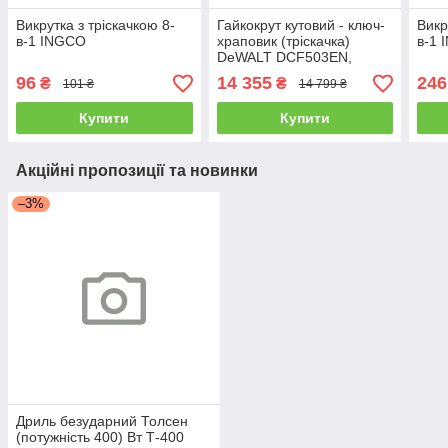
Викрутка з тріскачкою 8-
Гайкокрут кутовий - ключ-
Викр
в-1 INGCO
храповик (тріскачка)
в-1 
DeWALT DCF503EN,
безщітковий, XR Li-Ion 12
96
14 355
246
₴
₴
101 ₴
14 799 ₴
В, 81 Нм, 0-250 об/хв,
розмір тримача
Купити
Купити
Акційні пропозиції та новинки
–3%
Дриль безударний Толсен
(потужність 400) Вт Т-400