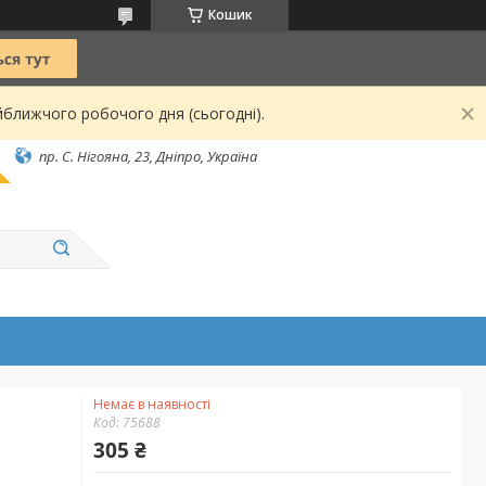
Кошик
йближчого робочого дня (сьогодні).
пр. С. Нігояна, 23, Дніпро, Україна
Немає в наявності
Код:
75688
305 ₴