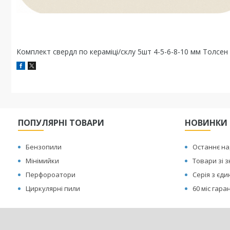
Комплект свердл по кераміці/склу 5шт 4-5-6-8-10 мм Толсен
ПОПУЛЯРНІ ТОВАРИ
НОВИНКИ
Бензопили
Останнє н
Мінімийки
Товари зі 
Перфороатори
Серія з єд
Циркулярні пили
60 міс гаран