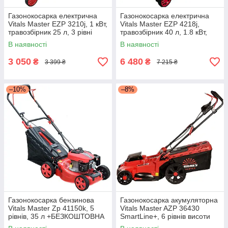
Газонокосарка електрична
Газонокосарка електрична
Vitals Master EZP 3210j, 1 кВт,
Vitals Master EZP 4218j,
травозбірник 25 л, 3 рівні
травозбірник 40 л, 1.8 кВт,
висоти скошування
мульчування
В наявності
В наявності
+БЕЗКОШТОВНА ДОСТАВКА!
3 050
6 480
₴
₴
3 399 ₴
7 215 ₴
–10%
–8%
Газонокосарка бензинова
Газонокосарка акумуляторна
Vitals Master Zp 41150k, 5
Vitals Master AZP 36430
рівнів, 35 л +БЕЗКОШТОВНА
SmartLine+, 6 рівнів висоти
ДОСТАВКА!
(без АКБ і ЗП)