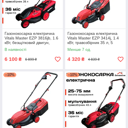
Газонокосарка електрична
Газонокосарка електрична
Vitals Master EZP 3816jb, 1.6
Vitals Master EZP 3414j, 1.4
кВт, безщітковий двигун,
кВт, травозбірник 35 л, 5
мульчування +
рівнів висоти скошування
В наявності
Менше 7 од.
БЕЗКОШТОВНА ДОСТАВКА!
6 100
4 320
₴
₴
6 899 ₴
4 839 ₴
–10%
–10%