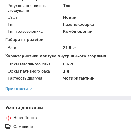
Регулювання висоти
Так
скошування
Стан
Новий
Тип
Газонокосарка
Тип травозбірника
Комбінований
Габаритні розміри
Вага
31.9 кг
Характеристики двигуна внутрішнього згоряння
Об'єм масляного бака
0.6 л
Об'єм паливного бака
1 л
Тактность двигуна
Чотиритактний
Приховати
Умови доставки
Нова Пошта
Самовивіз