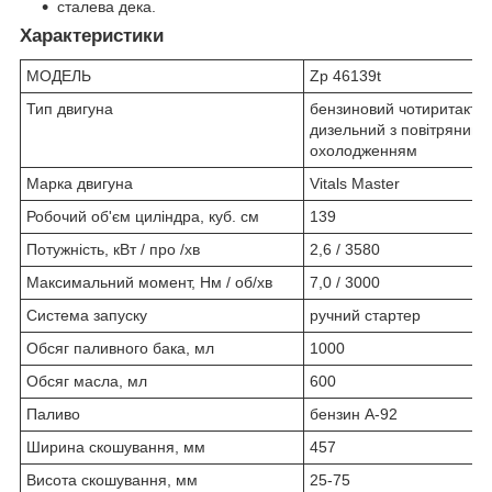
сталева дека.
Характеристики
МОДЕЛЬ
Zp 46139t
Тип двигуна
бензиновий чотиритактн
дизельний з повітряним
охолодженням
Марка двигуна
Vitals Master
Робочий об'єм циліндра, куб. см
139
Потужність, кВт / про /хв
2,6 / 3580
Максимальний момент, Нм / об/хв
7,0 / 3000
Система запуску
ручний стартер
Обсяг паливного бака, мл
1000
Обсяг масла, мл
600
Паливо
бензин А-92
Ширина скошування, мм
457
Висота скошування, мм
25-75