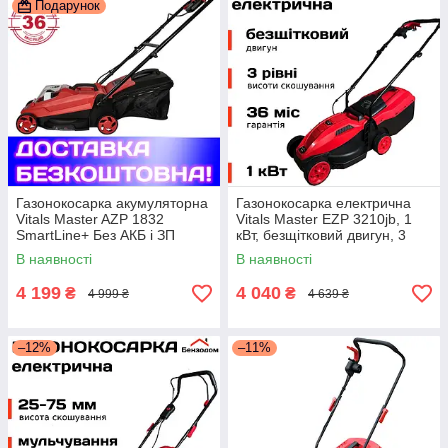
Подарунок
Газонокосарка акумуляторна
Газонокосарка електрична
Vitals Master AZP 1832
Vitals Master EZP 3210jb, 1
SmartLine+ Без АКБ і ЗП
кВт, безщітковий двигун, 3
+БЕЗКОШТОВНА АДРЕСНА
рівні висоти скошування
В наявності
В наявності
ДОСТАВКА!
4 199
4 040
₴
₴
4 999 ₴
4 639 ₴
–12%
–11%