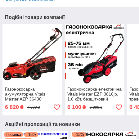
Подібні товари компанії
Газонокосарка
Газонокосарка електрична
Газо
акумуляторна Vitals
Vitals Master EZP 3816jb,
Vita
Master AZP 36430
1.6 кВт, безщітковий
трав
SmartLine+, 6 рівнів
двигун, мульчування +
муль
6 820
6 100
6 4
₴
₴
7 399 ₴
6 899 ₴
висоти (без АКБ і ЗП)
БЕЗКОШТОВНА
+БЕ
+БЕЗКОШТОВНА
ДОСТАВКА!
ДОС
ДОСТАВКА!
Акційні пропозиції та новинки
Новинка
–16%
–13%