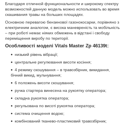
Благодаря отличной функциональности и широкому спектру
возможностей данную модель можно использовать во время
скашивания травы на больших площадях.
Основною перевагою бензинової газонокосарки, порівняно з
електричним аналогом, є висока маневреність та мобільність
– при роботі немає ніяких обмежень в відстані і свободу
переміщення виробу по території.
Особливості моделі Vitals Master Zр 46139t:
низький рівень вібрації;
центральне регулювання висоти косіння;
4 режиму скошування – в травозбірник, викидання,
бічний викид, мульчування;
6 положень висоти скошування;
ручка стартера винесена на рукоятку оператора;
складна рукоятка оператора;
регульована по висоті рукоятка оператора;
система очищення водою;
комбінований тканево-пластиковий травозбірник;