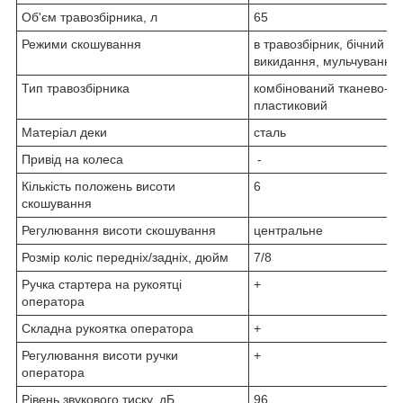
Об'єм травозбірника, л
65
Режими скошування
в травозбірник, бічний ви
викидання, мульчування
Тип травозбірника
комбінований тканево-
пластиковий
Матеріал деки
сталь
Привід на колеса
-
Кількість положень висоти
6
скошування
Регулювання висоти скошування
центральне
Розмір коліс передніх/задніх, дюйм
7/8
Ручка стартера на рукоятці
+
оператора
Складна рукоятка оператора
+
Регулювання висоти ручки
+
оператора
Рівень звукового тиску, дБ
96