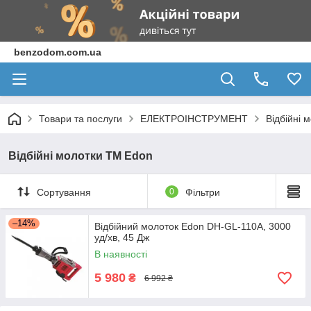
benzodom.com.ua
Товари та послуги
ЕЛЕКТРОІНСТРУМЕНТ
Відбійні 
Відбійні молотки ТМ Edon
Сортування
0
Фільтри
–14%
Відбійний молоток Edon DH-GL-110A, 3000
уд/хв, 45 Дж
В наявності
5 980
₴
6 992 ₴