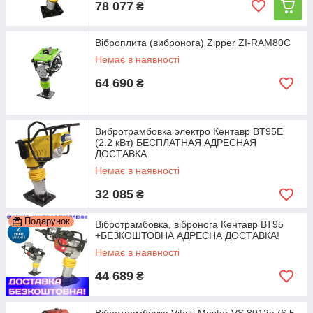
78 077
₴
Віброплита (вибронога) Zipper ZI-RAM80C
Немає в наявності
64 690
₴
Вибротрамбовка электро Кентавр BT95E
(2.2 кВт) БЕСПЛАТНАЯ АДРЕСНАЯ
ДОСТАВКА
Немає в наявності
32 085
₴
Подарунок
Вібротрамбовка, вібронога Кентавр ВТ95
+БЕЗКОШТОВНА АДРЕСНА ДОСТАВКА!
Немає в наявності
44 689
₴