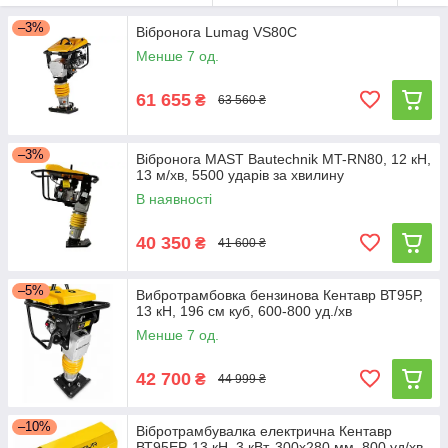
–3%
Вібронога Lumag VS80C
Менше 7 од.
61 655
₴
63 560 ₴
–3%
Вібронога MAST Bautechnik MT-RN80, 12 кН,
13 м/хв, 5500 ударів за хвилину
В наявності
40 350
₴
41 600 ₴
–5%
Вибротрамбовка бензинова Кентавр ВТ95Р,
13 кН, 196 см куб, 600-800 уд./хв
Менше 7 од.
42 700
₴
44 999 ₴
–10%
Вібротрамбувалка електрична Кентавр
ВТ95EР, 13 кН, 3 кВт, 300х280 мм, 800 уд/хв