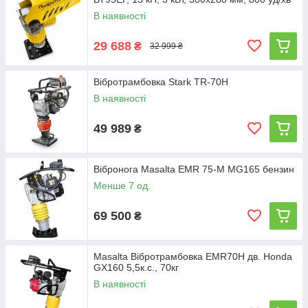
В наявності
29 688
₴
32 999 ₴
Вібротрамбовка Stark TR-70H
В наявності
49 989
₴
Вібронога Masalta EMR 75-M MG165 бензин
Менше 7 од.
69 500
₴
Masalta Вібротрамбовка EMR70H дв. Honda
GX160 5,5к.с., 70кг
В наявності