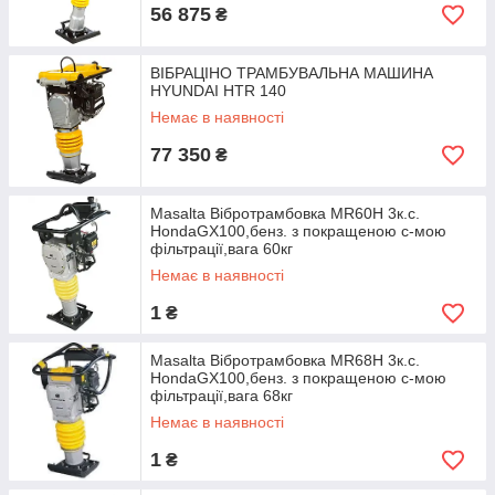
56 875
₴
ВІБРАЦІНО ТРАМБУВАЛЬНА МАШИНА
HYUNDAI HTR 140
Немає в наявності
77 350
₴
Masalta Вібротрамбовка MR60H 3к.с.
HondaGX100,бенз. з покращеною с-мою
фільтрації,вага 60кг
Немає в наявності
1
₴
Masalta Вібротрамбовка MR68H 3к.с.
HondaGX100,бенз. з покращеною с-мою
фільтрації,вага 68кг
Немає в наявності
1
₴