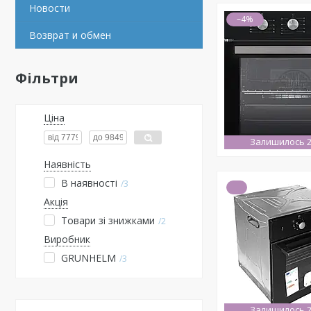
Новости
–4%
Возврат и обмен
Фільтри
Ціна
Залишилось 2
Наявність
В наявності
3
Акція
Товари зі знижками
2
Виробник
GRUNHELM
3
Залишилось 2