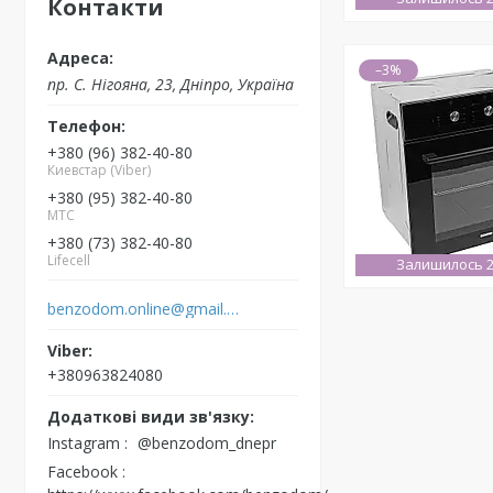
Контакти
–3%
пр. С. Нігояна, 23, Дніпро, Україна
+380 (96) 382-40-80
Киевстар (Viber)
+380 (95) 382-40-80
MTC
+380 (73) 382-40-80
Lifecell
Залишилось 2
benzodom.online@gmail.com
+380963824080
Instagram
@benzodom_dnepr
Facebook