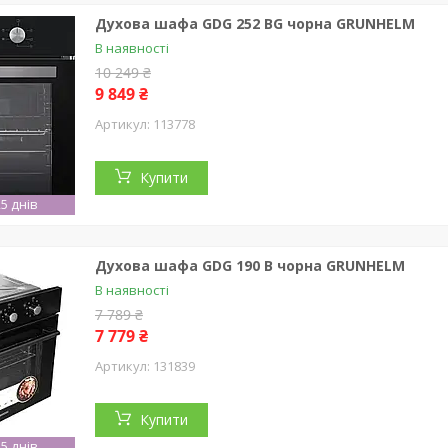
Духова шафа GDG 252 BG чорна GRUNHELM
В наявності
10 249 ₴
9 849 ₴
113778
Купити
5 днів
Духова шафа GDG 190 B чорна GRUNHELM
В наявності
7 789 ₴
7 779 ₴
131839
Купити
5 днів