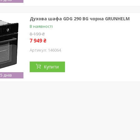
Духова шафа GDG 290 BG чорна GRUNHELM
В наявності
8 199 ₴
7 949 ₴
146064
Купити
5 днів