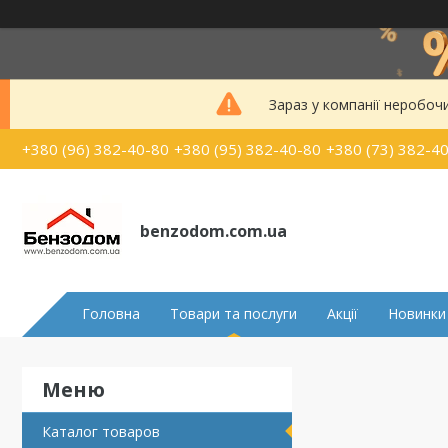
Зараз у компанії неробоч
+380 (96) 382-40-80
+380 (95) 382-40-80
+380 (73) 382-4
benzodom.com.ua
Головна
Товари та послуги
Акції
Новинки
Каталог товаров