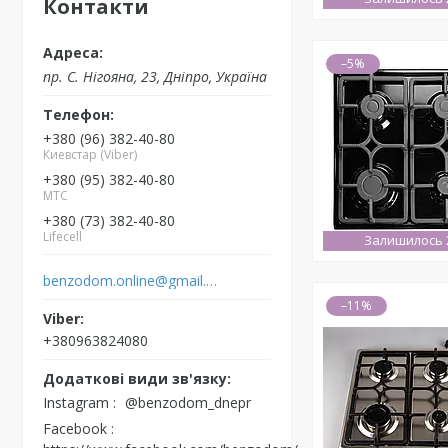
Контакти
–5%
пр. С. Нігояна, 23, Дніпро, Україна
+380 (96) 382-40-80
Киевстар (Viber)
+380 (95) 382-40-80
MTC
+380 (73) 382-40-80
Lifecell
Залишилось 2
benzodom.online@gmail.com
–11%
+380963824080
Instagram
@benzodom_dnepr
Facebook