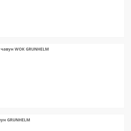
ль чавун WOK GRUNHELM
авун GRUNHELM