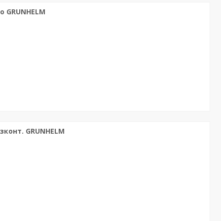
іно GRUNHELM
газконт. GRUNHELM