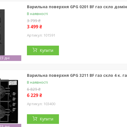
Варильна поверхня GPG 0201 BF газ скло дом
В наявності
3 799 ₴
3 499 ₴
101591
Купити
3 дні
Варильна поверхня GPG 3211 BF газ скло 4 к. 
В наявності
6 829 ₴
6 229 ₴
103400
Купити
3 дні