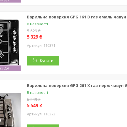
Варильна поверхня GPG 161 B газ емаль чаву
В наявності
5 629 ₴
5 329 ₴
116371
Купити
3 дні
Варильна поверхня GPG 261 X газ нерж чавун
В наявності
6 249 ₴
5 549 ₴
116373