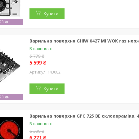
Купити
3 дні
Варильна поверхня GHIW 0427 MI WOK газ нер
В наявності
5 779 ₴
5 599 ₴
143082
Купити
3 дні
Варильна поверхня GPC 725 BE склокераміка, 
В наявності
6 399 ₴
6 271 ₴