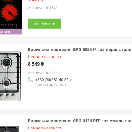
101643
Купити
3 дні
Варильна поверхня GPG 6355 IF газ нерж.ста
Немає в наявності
8 549 ₴
103761
+380 (96) 382-40-80
Киевстар (Viber)
Варильна поверхня GPG 6136 BEF газ емаль ч
Немає в наявності