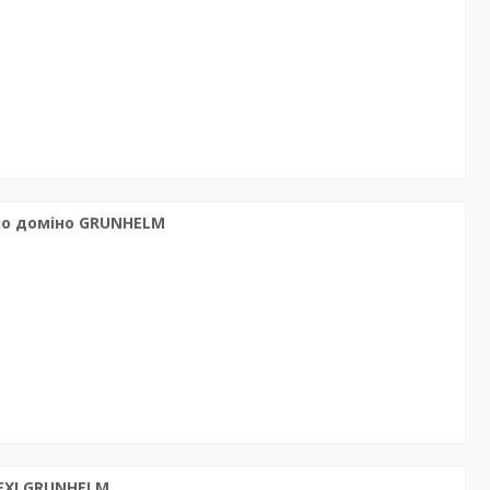
ло доміно GRUNHELM
LEXI GRUNHELM