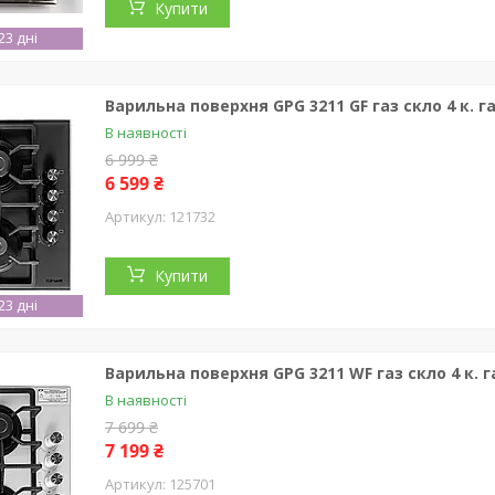
Купити
3 дні
Варильна поверхня GPG 3211 GF газ скло 4 к. 
В наявності
6 999 ₴
6 599 ₴
121732
Купити
3 дні
Варильна поверхня GPG 3211 WF газ скло 4 к. 
В наявності
7 699 ₴
7 199 ₴
125701