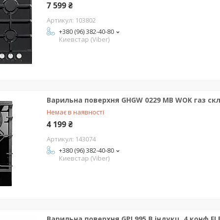
7 599 ₴
103802
+380 (96) 382-40-80
Киевстар (Viber)
Варильна поверхня GHGW 0229 MB WOK газ ск
Немає в наявності
4 199 ₴
143074
+380 (96) 382-40-80
Киевстар (Viber)
Варильна поверхня GPI 995 B індукц. 4 конф F