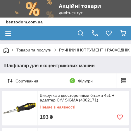
benzodom.com.ua
Товари та послуги
РУЧНИЙ ІНСТРУМЕНТ І РАСХОДНІК
Шліфпапір для ексцентрикових машин
Сортування
0
Фільтри
Викрутка з двосторонніми бітами 4в1 +
адаптер CrV SIGMA (4002171)
Немає в наявності
193
₴