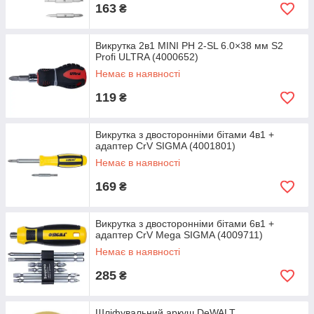
163
₴
Викрутка 2в1 MINI PH 2-SL 6.0×38 мм S2
Profi ULTRA (4000652)
Немає в наявності
119
₴
Викрутка з двосторонніми бітами 4в1 +
адаптер CrV SIGMA (4001801)
Немає в наявності
169
₴
Викрутка з двосторонніми бітами 6в1 +
адаптер CrV Mega SIGMA (4009711)
Немає в наявності
285
₴
Шліфувальний аркуш DeWALT