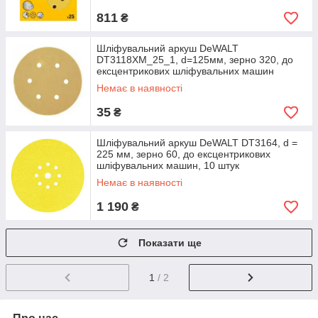
811
₴
Шліфувальний аркуш DeWALT
DT3118XM_25_1, d=125мм, зерно 320, до
ексцентрикових шліфувальних машин
DW423/ES55, 1 штука.
Немає в наявності
35
₴
Шліфувальний аркуш DeWALT DT3164, d =
225 мм, зерно 60, до ексцентрикових
шліфувальних машин, 10 штук
Немає в наявності
1 190
₴
Показати ще
1
/ 2