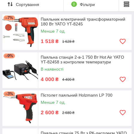
Сортування
0
Фільтри
–7%
Паяльник електричний трансформаторний
180 Вт YATO YT-8245
Менше 7 од.
1 518
₴
1 628 ₴
–9%
Паяльна станція 2-в-1 750 Вт Hot Air YATO
YT-82458 з контролем температури
В наявності
4 000
₴
4 400 ₴
–3%
Пістолет паяльний Holzmann LP 700
Менше 7 од.
2 600
₴
2 680 ₴
Паяльна станція 75 Вт з РК-дисплеєм YATO