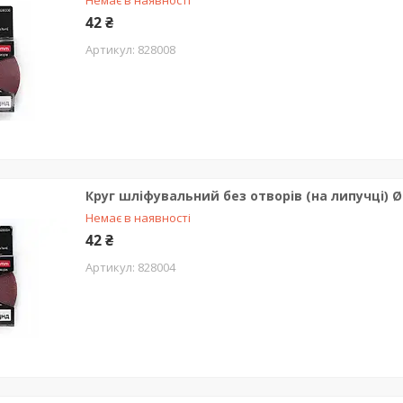
Немає в наявності
42 ₴
828008
Круг шліфувальний без отворів (на липучці) Ø
Немає в наявності
42 ₴
828004