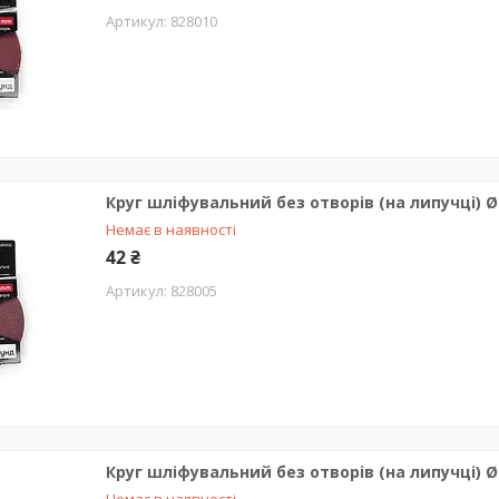
828010
Круг шліфувальний без отворів (на липучці) Ø
Немає в наявності
42 ₴
828005
Круг шліфувальний без отворів (на липучці) Ø