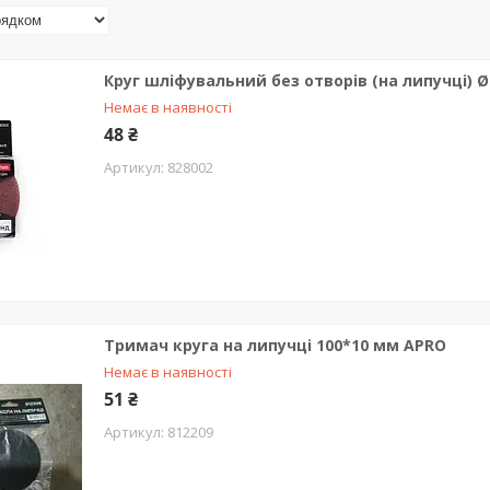
Круг шліфувальний без отворів (на липучці) Ø
Немає в наявності
48 ₴
828002
Тримач круга на липучці 100*10 мм APRO
Немає в наявності
51 ₴
812209