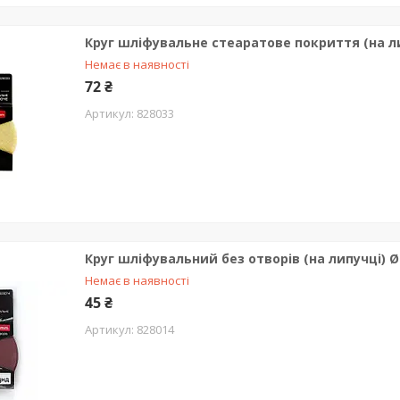
Круг шліфувальне стеаратове покриття (на ли
Немає в наявності
72 ₴
828033
Круг шліфувальний без отворів (на липучці) Ø
Немає в наявності
45 ₴
828014