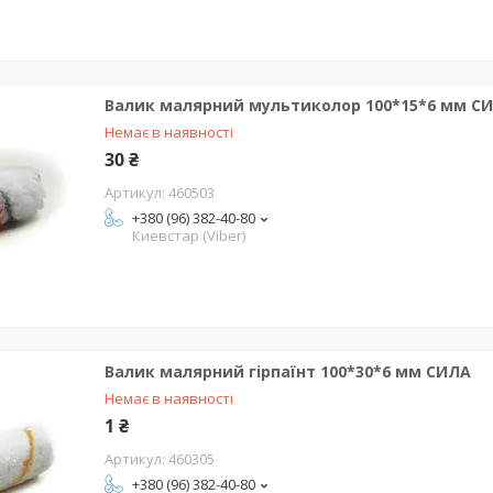
Валик малярний мультиколор 100*15*6 мм С
Немає в наявності
30 ₴
460503
+380 (96) 382-40-80
Киевстар (Viber)
Валик малярний гірпаїнт 100*30*6 мм СИЛА
Немає в наявності
1 ₴
460305
+380 (96) 382-40-80