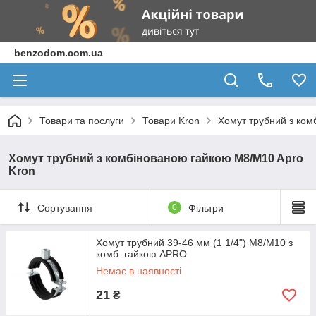
benzodom.com.ua
Товари та послуги
Товари Kron
Хомут трубний з ком
Хомут трубний з комбінованою гайкою M8/M10 Apro
Kron
Сортування
0
Фільтри
Хомут трубний 39-46 мм (1 1/4") М8/М10 з
комб. гайкою APRO
Немає в наявності
21
₴