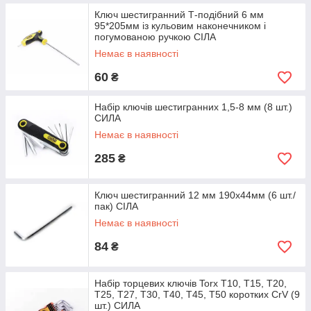
Ключ шестигранний Т-подібний 6 мм
95*205мм із кульовим наконечником і
погумованою ручкою СІЛА
Немає в наявності
60
₴
Набір ключів шестигранних 1,5-8 мм (8 шт.)
СИЛА
Немає в наявності
285
₴
Ключ шестигранний 12 мм 190х44мм (6 шт./
пак) СІЛА
Немає в наявності
84
₴
Набір торцевих ключів Torx T10, T15, T20,
T25, T27, T30, T40, T45, T50 коротких CrV (9
шт.) СИЛА