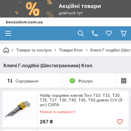
benzodom.com.ua
Товари та послуги
Товари Kron
Ключі Г-подібні (Шес
Ключі Г-подібні (Шестигранники) Kron
Сортування
0
Фільтри
Набір торцевих ключів Torx T10, T15, T20,
T25, T27, T30, T40, T45, T50 довгих CrV (9
шт.) СИЛА
Немає в наявності
267
₴