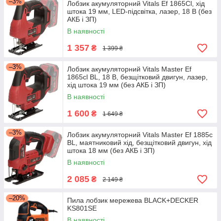
–3%
Лобзик акумуляторний Vitals Ef 1865Cl, хід
штока 19 мм, LED-підсвітка, лазер, 18 В (без
АКБ і ЗП)
В наявності
1 357
₴
1 399 ₴
–3%
Лобзик акумуляторний Vitals Master Ef
1865cl BL, 18 В, безщітковий двигун, лазер,
хід штока 19 мм (без АКБ і ЗП)
В наявності
1 600
₴
1 649 ₴
–3%
Лобзик акумуляторний Vitals Master Ef 1885с
BL, маятниковий хід, безщітковий двигун, хід
штока 18 мм (без АКБ і ЗП)
В наявності
2 085
₴
2 149 ₴
–20%
Пила лобзик мережева BLACK+DECKER
KS801SE
В наявності