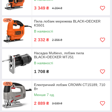
3 349
₴
4 204 ₴
–1%
Пила лобзик мережева BLACK+DECKER
KS501
В наявності
2 332
₴
2 356 ₴
Насадка Multievo, лобзик пила
BLACK+DECKER MTJS1
В наявності
1 708
₴
–5%
Електричний лобзик CROWN CT15189, 710
Вт
Менше 7 од.
2 889
₴
3 039 ₴