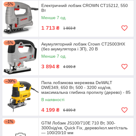
–5%
Електричний лобзик CROWN CT15212, 550
Вт
Менше 7 од.
1 713
₴
1 803 ₴
–5%
Акумуляторний лобзик Crown CT25003HX
(без акумулятора і ЗП), 20 В
Менше 7 од.
3 894
₴
4 099 ₴
–39%
Пила лобзикова мережева DeWALT
DWE349, 650 Вт, 500 - 3200 ход/хв,
максимальна глибина пропилу (дерево) - 85
мм, вага 2.4 кг
В наявності
4 199
₴
6 899 ₴
–1%
GTM Лобзик JS100/710E 710 Вт, 300-
3000хід/хв, Quick Fix, дерево/кол.мет/сталь
— 100/20/10 мм