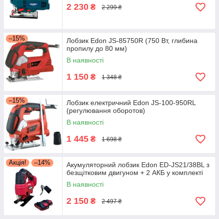
2 230
₴
2 299 ₴
–15%
Лобзик Edon JS-85750R (750 Вт, глибина
пропилу до 80 мм)
В наявності
1 150
₴
1 348 ₴
–15%
Лобзик електричний Edon JS-100-950RL
(регулювання оборотов)
В наявності
1 445
₴
1 698 ₴
Акція!
–14%
Акумуляторний лобзик Edon ED-JS21/38BL з
безщітковим двигуном + 2 АКБ у комплекті
В наявності
2 150
₴
2 497 ₴