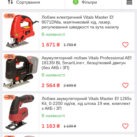
Сортування
0
Фільтри
–5%
Лобзик електричний Vitals Master Ef
8071DNla, маятниковий хід, лазер,
регулювання швидкості та кута нахилу
В наявності
1 671
₴
1 759 ₴
–5%
Акумуляторний лобзик Vitals Professional AEf
18135l BL SmartLine+, безщітковий двигун
(без АКБ і ЗП)
В наявності
2 564
₴
2 699 ₴
–3%
Лобзик акумуляторний Vitals Master Ef 1265c
Kit, 0-2200 хід/хв, хід штока 19 мм, комплект
з АКБ і ЗП
В наявності
1 163
₴
1 199 ₴