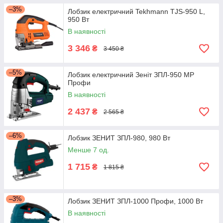
–3%
Лобзик електричний Tekhmann TJS-950 L,
950 Вт
В наявності
3 346
₴
3 450 ₴
–5%
Лобзик електричний Зеніт ЗПЛ-950 МР
Профи
В наявності
2 437
₴
2 565 ₴
–6%
Лобзик ЗЕНИТ ЗПЛ-980, 980 Вт
Менше 7 од.
1 715
₴
1 815 ₴
–3%
Лобзик ЗЕНИТ ЗПЛ-1000 Профи, 1000 Вт
В наявності