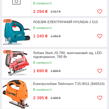
В наявності
2 294
₴
2 317 ₴
–1%
ЛОБЗИК ЕЛЕКТРИЧНИЙ HYUNDAI J 510
В наявності
1 240
₴
1 252 ₴
–6%
Лобзик Stark JS-780, маятниковий хід, LED-
підсвічування, 780 Вт
В наявності
1 690
₴
1 800 ₴
Електролобзик Tekhmann TJS-9011 (846524)
В наявності
2 395
₴
2 400 ₴