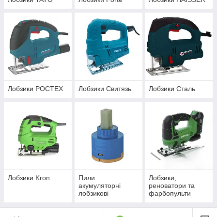
Лобзики РОСТЕХ
Лобзики Свитязь
Лобзики Сталь
Лобзики Kron
Пили
Лобзики,
акумуляторні
реноватори та
лобзикові
фарбопульти
акумуляторні Kron