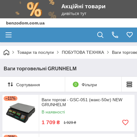
benzodom.com.ua
Товари та послуги
ПОБУТОВА ТЕХНІКА
Ваги торго
Ваги торговельні GRUNHELM
Сортування
0
Фільтри
–11%
Ваги торгові - GSC-051 (макс-50кг) NEW
GRUNHELM
В наявності
1 709
₴
1 929 ₴