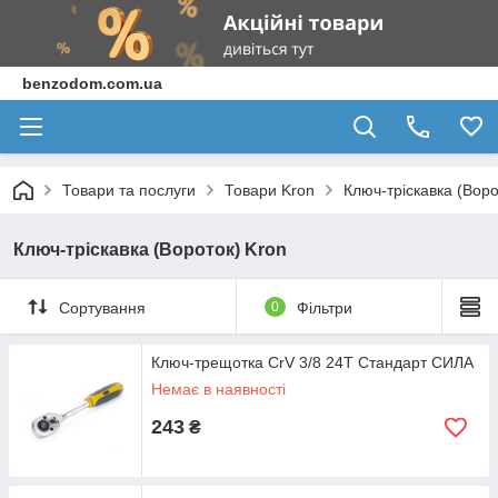
benzodom.com.ua
Товари та послуги
Товари Kron
Ключ-тріскавка (Воро
Ключ-тріскавка (Вороток) Kron
Сортування
0
Фільтри
Ключ-трещотка CrV 3/8 24T Стандарт СИЛА
Немає в наявності
243
₴