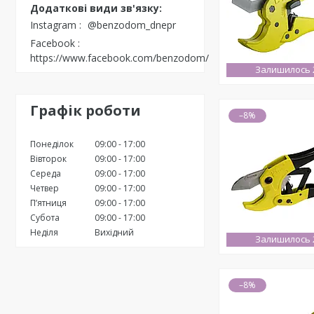
Instagram
@benzodom_dnepr
Facebook
https://www.facebook.com/benzodom/
Залишилось 2
Графік роботи
–8%
Понеділок
09:00
17:00
Вівторок
09:00
17:00
Середа
09:00
17:00
Четвер
09:00
17:00
Пʼятниця
09:00
17:00
Субота
09:00
17:00
Неділя
Вихідний
Залишилось 2
–8%