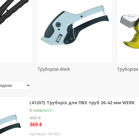
Труборізи Werk
Труборізи
(41207) Труборіз для ПВХ труб 26-42 мм WERK
В наявності
409 ₴
369 ₴
141452