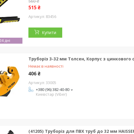
560 ₴
515 ₴
83456
Купити
4 дні
Труборіз 3-32 мм Толсен, Корпус з цинкового 
Немає в наявності
406 ₴
33005
+380 (96) 382-40-80
Киевстар (Viber)
(41205) Труборіз для ПВХ труб до 32 мм HAISSE