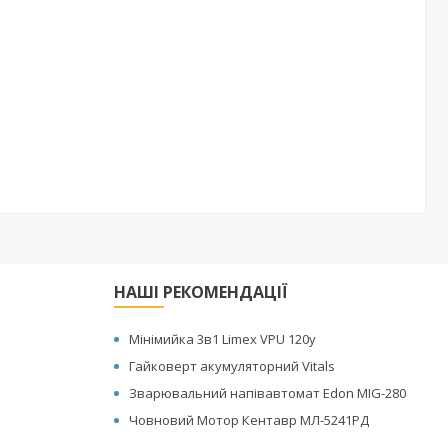
НАШІ РЕКОМЕНДАЦІЇ
Мінімийка 3в1 Limex VPU 120y
Гайковерт акумуляторний Vitals
Зварювальний напівавтомат Edon MIG-280
Човновий Мотор Кентавр МЛ-5241РД