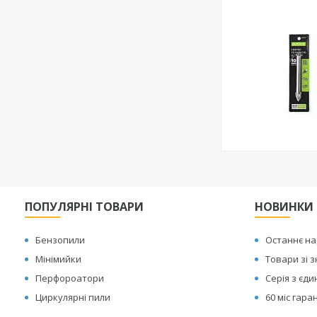
ПОПУЛЯРНІ ТОВАРИ
НОВИНКИ
Бензопили
Останнє н
Мінімийки
Товари зі 
Перфороатори
Серія з єд
Циркулярні пили
60 міс гаран