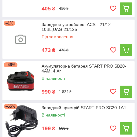
405
₴
410 ₴
–1%
Зарядное устройство, ACS—21/12—
10BL,UAG-21/125
Під замовлення
473
₴
478 ₴
–46%
Акумуляторна батарея START PRO SB20-
4AM, 4 Аг
В наявності
990
₴
1 824 ₴
–65%
Зарядний пристрій START PRO SC20-1AJ
В наявності
199
₴
569 ₴