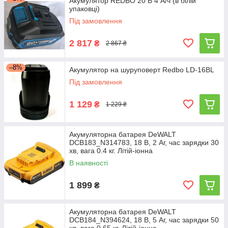
Акумулятор REDBO 20 В 4 А/ч (в білій
упаковці)
Під замовлення
2 817
₴
2 867 ₴
–8%
Акумулятор на шуруповерт Redbo LD-16BL
Під замовлення
1 129
₴
1 229 ₴
Акумуляторна батарея DeWALT
DCB183_N314783, 18 В, 2 Аг, час зарядки 30
хв, вага 0.4 кг. Літій-іонна
В наявності
1 899
₴
Акумуляторна батарея DeWALT
DCB184_N394624, 18 В, 5 Аг, час зарядки 50