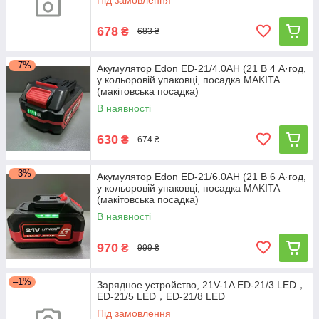
Під замовлення
678
₴
683 ₴
–7%
Акумулятор Edon ED-21/4.0AH (21 В 4 А·год,
у кольоровій упаковці, посадка MAKITA
(макітовська посадка)
В наявності
630
₴
674 ₴
–3%
Акумулятор Edon ED-21/6.0AH (21 В 6 А·год,
у кольоровій упаковці, посадка MAKITA
(макітовська посадка)
В наявності
970
₴
999 ₴
–1%
Зарядное устройство, 21V-1A ED-21/3 LED，
ED-21/5 LED，ED-21/8 LED
Під замовлення