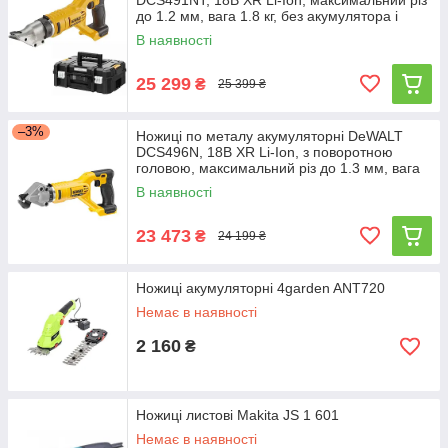
DCS491NT, 18В XR Li-Ion, максимальний різ
до 1.2 мм, вага 1.8 кг, без акумулятора і
зарядного
В наявності
25 299
₴
25 399 ₴
–3%
Ножиці по металу акумуляторні DeWALT
DCS496N, 18В XR Li-Ion, з поворотною
головою, максимальний різ до 1.3 мм, вага
1.5 кг, без
В наявності
23 473
₴
24 199 ₴
Ножиці акумуляторні 4garden ANT720
Немає в наявності
2 160
₴
Ножиці листові Makita JS 1 601
Немає в наявності