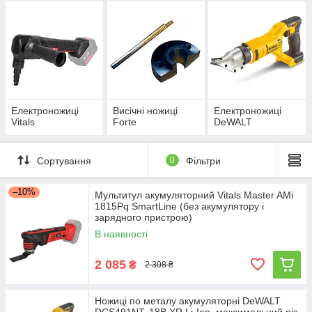
Електроножиці
Висічні ножиці
Електроножиці
Vitals
Forte
DeWALT
Сортування
0
Фільтри
–10%
Мультитул акумуляторний Vitals Master AMi
1815Pq SmartLine (без акумулятору і
зарядного пристрою)
В наявності
2 085
₴
2 308 ₴
Ножиці по металу акумуляторні DeWALT