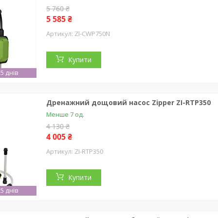
5 760 ₴
5 585 ₴
ZI-CWP750N
Купити
5 днів
Дренажний дощовий насос Zipper ZI-RTP350
Менше 7 од.
4 130 ₴
4 005 ₴
ZI-RTP350
Купити
5 днів