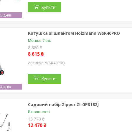
Купити
5 днів
Котушка зі шлангом Holzmann WSR40PRO
Менше 7 од.
8 880 ₴
8 615 ₴
WSR40PRO
Купити
5 днів
Садовий набір Zipper ZI-GPS182J
В наявності
13 770 ₴
12 470 ₴