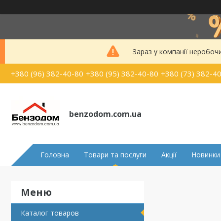
Зараз у компанії неробоч
+380 (96) 382-40-80
+380 (95) 382-40-80
+380 (73) 382-4
benzodom.com.ua
Головна
Товари та послуги
Акції
Новинки
Каталог товаров