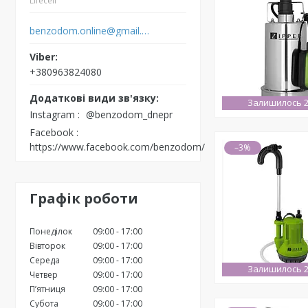
Lifecell
benzodom.online@gmail.com
+380963824080
Залишилось 2
Instagram
@benzodom_dnepr
Facebook
https://www.facebook.com/benzodom/
–3%
Графік роботи
Понеділок
09:00
17:00
Вівторок
09:00
17:00
Середа
09:00
17:00
Залишилось 2
Четвер
09:00
17:00
Пʼятниця
09:00
17:00
Субота
09:00
17:00