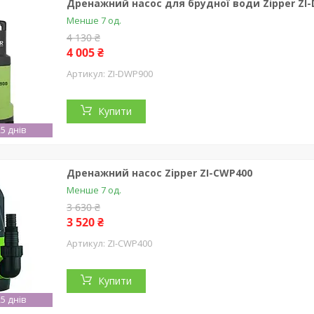
Дренажний насос для брудної води Zipper ZI
Менше 7 од.
4 130 ₴
4 005 ₴
ZI-DWP900
Купити
5 днів
Дренажний насос Zipper ZI-CWP400
Менше 7 од.
3 630 ₴
3 520 ₴
ZI-CWP400
Купити
5 днів