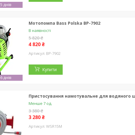
5 днів
Мотопомпа Bass Polska BP-7902
В наявності
5 820 ₴
4 820 ₴
BP-7902
Купити
6 днів
Пристосування намотувальне для водяного шл
Менше 7 од.
3 380 ₴
3 280 ₴
WSR15M