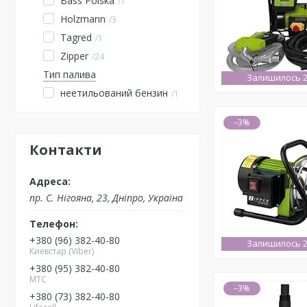
Bass Polska
1
Holzmann
3
Tagred
1
Zipper
24
Тип палива
Залишилось 2
неетильований бензин
1
–3%
Контакти
пр. С. Нігояна, 23, Дніпро, Україна
+380 (96) 382-40-80
Залишилось 2
Киевстар (Viber)
+380 (95) 382-40-80
MTC
–3%
+380 (73) 382-40-80