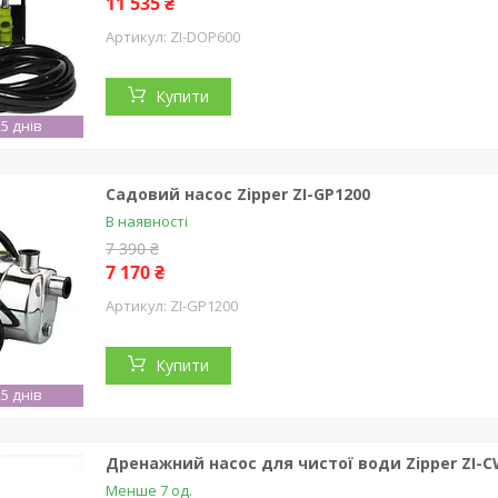
11 535 ₴
ZI-DOP600
Купити
5 днів
Садовий насос Zipper ZI-GP1200
В наявності
7 390 ₴
7 170 ₴
ZI-GP1200
Купити
5 днів
Дренажний насос для чистої води Zipper ZI-
Менше 7 од.