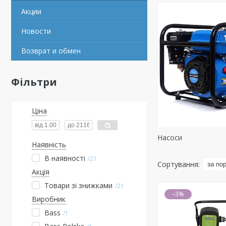
Акции
Новости
Возврат и обмен
Фільтри
Ціна
Насоси
Наявність
В наявності
21
Акція
Товари зі знижками
21
–3%
Виробник
Bass
1