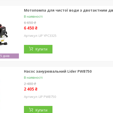
Мотопомпа для чистої води з двотактним дви
В наявності
6 650 ₴
6 450 ₴
LIP YPC3325
Купити
5 днів
Насос занурювальний Lider PWB750
В наявності
2 480 ₴
2 405 ₴
LIP PWB750
Купити